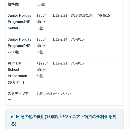
校準備)
50週)
Junior Holiday
$850/
1/12-2/21、3/23-3/28(1週)、7/6-8/15
Program(JHP
週(1〜
Senior)
6週)
Junior Holiday
$850/
1/12-2/14、7/6-8/15
Program(PHP
週(1〜
7-11歳)
6週)
Primary
+$220/
1/12-2/21、7/6-8/15
School
週(1〜
Preparation+
6週)
(ホリデー)
スタディツア
お問い合わせください
ー
▶ その他の費用(18歳以上/ジュニア・宿泊の全料金を見
る)