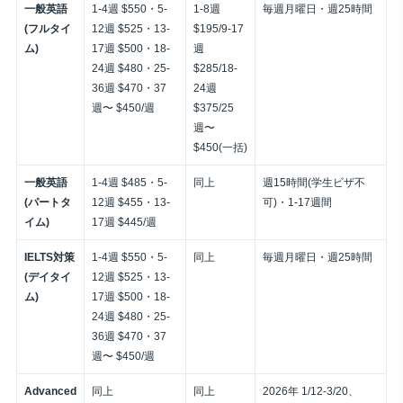
一般英語
1-4週 $550・5-
1-8週
毎週月曜日・週25時間
(フルタイ
12週 $525・13-
$195/9-17
ム)
17週 $500・18-
週
24週 $480・25-
$285/18-
36週 $470・37
24週
週〜 $450/週
$375/25
週〜
$450(一括)
一般英語
1-4週 $485・5-
同上
週15時間(学生ビザ不
(パートタ
12週 $455・13-
可)・1-17週間
イム)
17週 $445/週
IELTS対策
1-4週 $550・5-
同上
毎週月曜日・週25時間
(デイタイ
12週 $525・13-
ム)
17週 $500・18-
24週 $480・25-
36週 $470・37
週〜 $450/週
Advanced
同上
同上
2026年 1/12-3/20、