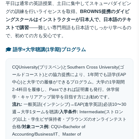
平日は通常の英語授業、土日に集中してスキューバダイビン
グの訓練を行いライセンスを取得。
BROWNS提携のダイビ
ングスクールはインストラクターが日本人で、日本語のテキ
ストで講習
——難しい専門用語も日本語でしっかり学べるの
で、初めての方も安心です。
🎓 語学+大学聴講(1学期)プログラム
CQUniversity(ブリスベン)とSouthern Cross University(ゴ
ールドコースト)との協力提携により、1年間でも語学(EAP
中心)と大学での履修ができるプログラム。大学の1学期間
2-4科目を履修し、Passできれば証明書も発行。休学留
学・キャリアアップ留学を目指す方にお勧めです。
流れ:
一般英語(インテンシブ)→EAP(進学英語)必須10〜30
週→大学1タームを聴講/
入学条件:
Intermediate(ストロン
グ)以上・学生ビザ保持者・ブラウンズのオンラインテスト
合格/
対象コース例:
CQU=Bachelor of
Accounting/Business/IT、Master of