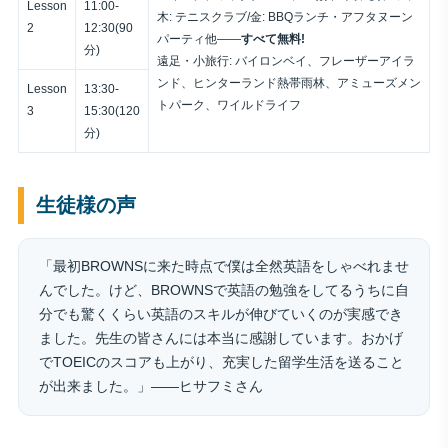
Lesson
11:00-
木: テニスクラブ/金: BBQランチ・アフタヌーン
2
12:30(90
パーティ他——
すべて無料!
分)
遠足・小旅行: バイロンベイ、フレーザーアイラ
ンド、ヒンターランド熱帯雨林、アミューズメン
Lesson
13:30-
トパーク、ワイルドライフ
3
15:30(120
分)
生徒様の声
「最初BROWNSに来た時点で僕は全然英語をしゃべれませ
んでした。けど、BROWNSで英語の勉強をしてるうちに自
分でも驚くくらい英語のスキルが伸びていくのが実感でき
ました。先生の皆さんには本当に感謝しています。おかげ
でTOEICのスコアも上がり、充実した留学生活を送ること
が出来ました。」——ヒサフミさん