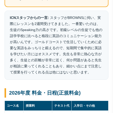
ICNスタッフからの一言:
スタッフがBROWNSに伺い、実
際にレッスンを2週間受けてきました。一番驚いたのは、
生徒のSpeaking力の高さです。初級レベルの生徒でも他の
語学学校に比べると格段に英語のコミュニケーション能力
が高いんです。ゴールドコーストで生活していくために必
要な英語をみっちりと鍛えるので、短期間で集中的に英語
を学びたい方にはオススメです。先生も非常に熱心な方が
多く、生徒との距離が非常に近く、何か問題があると先生
が相談に乗ってくれることもあり、細かい点にまで注意し
て授業を行ってくれる点は他にはないと思います。
2026年度 料金・日程(正規料金)
コース名
授業料
テキスト代
入学日・その他