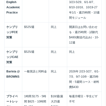
English
3/23-5/29、6/1-8/7、
Academic
8/10-10/16、10/19-27
Practice
年1/1・週25時間・10週
間モジュール
ケンブリ
$525/週
同上
開講日はお問い合わせ
ッジFCE
を・週25時間・試験代
対策
$480(郵送代込み)・10-
12週
ケンブリ
$525/週
同上
同上
ッジCAE
対策
Barista @
一般英語と同料金
同上
2026年 2/23-3/27、6/1-
BROWNS
7/3、9/7-10/9・週25時
間・5週間コース・材料
費$430
プライベ
1時間 $175・5時
$18/週(最
毎週月曜日・学生ビザ
ートレッ
間 $825・10時間
大25週
不可