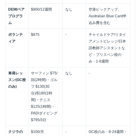
DEMIペア
$900/12週間
なし
空港ピックアップ、
プログラ
Australian Blue Card申
ム
込み費を含む
ボランテ
$875
-
チャイルドケア/リタイ
ィア
アメントビレッジ/日本
語教師アシスタントな
ど・ブリスベン校の
み・1-6週間
単発レッ
サーフィン $75/
なし
-
スン(GC校
回(2時間)・ゴル
のみ)
フ $130(30
分)/$180(1時
間)・テニス
$125(1時間)・
PADIダイビング
$795/3日
クジラの
$100/月
-
GC校のみ・8-24週間・