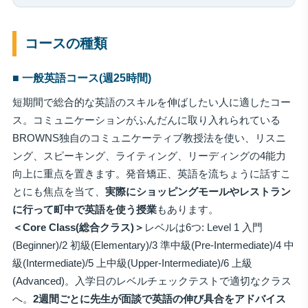
コースの種類
■ 一般英語コース(週25時間)
短期間で総合的な英語のスキルを伸ばしたい人に適したコー
ス。コミュニケーションがふんだんに取り入れられている
BROWNS独自のコミュニケーティブ教授法を使い、リスニ
ング、スピーキング、ライティング、リーディングの4能力
向上に重点を置きます。発音矯正、英語を流ちょうに話すこ
とにも焦点を当て、
実際にショッピングモールやレストラン
に行って町中で英語を使う授業
もあります。
＜Core Class(総合クラス)＞
レベルは6つ: Level 1 入門
(Beginner)/2 初級(Elementary)/3 準中級(Pre-Intermediate)/4 中
級(Intermediate)/5 上中級(Upper-Intermediate)/6 上級
(Advanced)。入学日のレベルチェックテストで適切なクラス
へ。
2週間ごとに先生が面談で英語の伸び具合をアドバイス