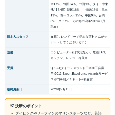
本17%、韓国14%、中国9%、タイ・中東
他/【BNE】韓国18%、中南米18%、日本
13%、ヨーロッパ15%、中国9%、台湾
8%、タイ7%、その他3%等(2016年1月
現在)
日本人スタッフ
在籍(フレンドリーで熱心な西村さんがサ
ポートしてくださいます!)
設備
コンピューター(日本語対応)、無線LAN、
キッチン、レンジ、冷蔵庫
受賞
QJCCI(クイーンズランド日本商工会議
所)2011 Export Excellence Awardsサービ
ス部門を初ノミネート&初受賞
最終更新日
2026年7月15日
💡 決断のポイント
ダイビングやサーフィンのマリンスポーツなど、英語