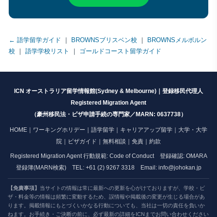
← 語学留学ガイド
｜
BROWNSブリスベン校
｜
BROWNSメルボルン
校
｜
語学学校リスト
｜
ゴールドコースト留学ガイド
ICN オーストラリア留学情報館(Sydney & Melbourne)｜登録移民代理人
Registered Migration Agent
（豪州移民法・ビザ申請手続の専門家／MARN: 0637738）
HOME
｜
ワーキングホリデー
｜
語学留学
｜
キャリアアップ留学
｜
大学・大学
院
｜
ビザガイド
｜
無料相談
｜
免責
｜
約款
Registered Migration Agent 行動規範:
Code of Conduct
登録確認:
OMARA
登録簿(MARN検索)
TEL: +61 (2) 9267 3318 Email:
info@johokan.jp
【免責事項】
当サイトの情報は常に最新への更新を心がけておりますが、学校・ビ
ザ・料金等の情報は頻繁に変動するため、誤情報や掲載後の変更が生じる場合があ
ります。掲載情報にもとづくいかなる行動についても、当社は一切の責任を負いか
ねます。お手続き・ご決断の前に、必ず最新の詳細をICNまでお問い合わせください