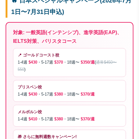
🔥 日本スペシャルキャンペーン(2026年7月
1日〜7月31日申込)
対象: 一般英語(インテンシブ)、進学英語(EAP)、
IELTS対策、バリスタコース
📍 ゴールドコースト校
1-4週
$430
・5-17週
$370
・18週〜
$350/週
(
通常$450〜
550
)
ブリスベン校
1-4週
$430
・5-17週
$380
・18週〜
$370/週
メルボルン校
1-4週
$410
・5-17週
$380
・18週〜
$370/週
🎁 さらに無料週数キャンペーン!