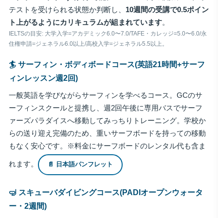
テストを受けられる状態か判断し、
10週間の受講で0.5ポイン
ト上がるようにカリキュラムが組まれています
。
IELTSの目安: 大学入学=アカデミック6.0〜7.0/TAFE・カレッジ=5.0〜6.0/永
住権申請=ジェネラル6.0以上/高校入学=ジェネラル5.5以上。
🏄 サーフィン・ボディボードコース(英語21時間+サーフ
ィンレッスン週2回)
一般英語を学びながらサーフィンを学べるコース。GCのサ
ーフィンスクールと提携し、週2回午後に専用バスでサーフ
ァーズパラダイスへ移動してみっちりトレーニング。学校か
らの送り迎え完備のため、重いサーフボードを持っての移動
もなく安心です。※料金にサーフボードのレンタル代も含ま
れます。
📄 日本語パンフレット
🤿 スキューバダイビングコース(PADIオープンウォータ
ー・2週間)