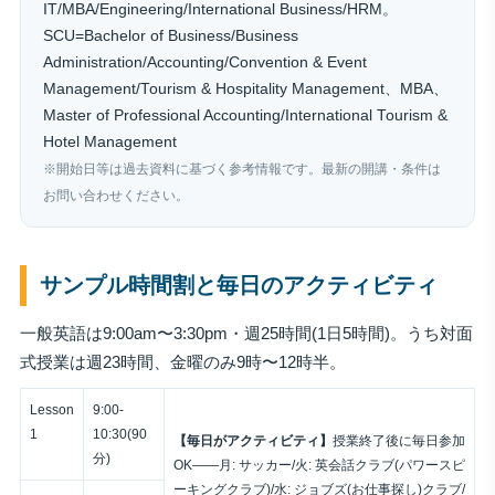
IT/MBA/Engineering/International Business/HRM。
SCU=Bachelor of Business/Business
Administration/Accounting/Convention & Event
Management/Tourism & Hospitality Management、MBA、
Master of Professional Accounting/International Tourism &
Hotel Management
※開始日等は過去資料に基づく参考情報です。最新の開講・条件は
お問い合わせください。
サンプル時間割と毎日のアクティビティ
一般英語は9:00am〜3:30pm・週25時間(1日5時間)。うち対面
式授業は週23時間、金曜のみ9時〜12時半。
Lesson
9:00-
1
10:30(90
【毎日がアクティビティ】
授業終了後に毎日参加
分)
OK——月: サッカー/火: 英会話クラブ(パワースピ
ーキングクラブ)/水: ジョブズ(お仕事探し)クラブ/