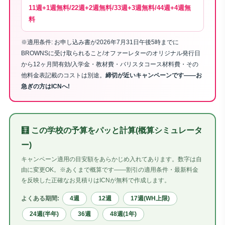
11週+1週無料/22週+2週無料/33週+3週無料/44週+4週無
料
※適用条件: お申し込み書が2026年7月31日午後5時までに
BROWNSに受け取られること/オファーレターのオリジナル発行日
から12ヶ月間有効/入学金・教材費・バリスタコース材料費・その
他料金表記載のコストは別途。
締切が近いキャンペーンです——お
急ぎの方はICNへ!
🧮 この学校の予算をパッと計算(概算シミュレータ
ー)
キャンペーン適用の目安額をあらかじめ入れてあります。数字は自
由に変更OK。※あくまで概算です——割引の適用条件・最新料金
を反映した正確なお見積りはICNが無料で作成します。
4週
12週
17週(WH上限)
よくある期間:
24週(半年)
36週
48週(1年)