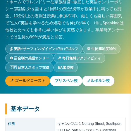
トホームでフレンドリーな家族経営+徹底した英語オンリーポリ
シー(英語以外を話すと1回$1の罰金!携帯が授業中に鳴っても罰
金、10分以上の遅刻は授業に参加不可)。厳しくも楽しい雰囲気
で"生の"英語を学べるため短期でも伸びが早く、特にSpeakingは
他校と比べても非常に早い伸びを実感できます。卒業時アンケー
トでは生徒の99%が満足と回答。
🏄 英語+サーフィン/ダイビング/ヨガ/ゴルフ
💯 生徒満足度99%
🚫 罰金制の英語オンリー
🎉 毎日無料アクティビティ
🇯🇵 日本人スタッフ在籍
EA加盟校
📍 ゴールドコースト
ブリスベン校
メルボルン校
基本データ
住所
キャンパス1: 1 Nerang Street, Southport
QLD 4215/キャンパス2: 5-7 Marshall