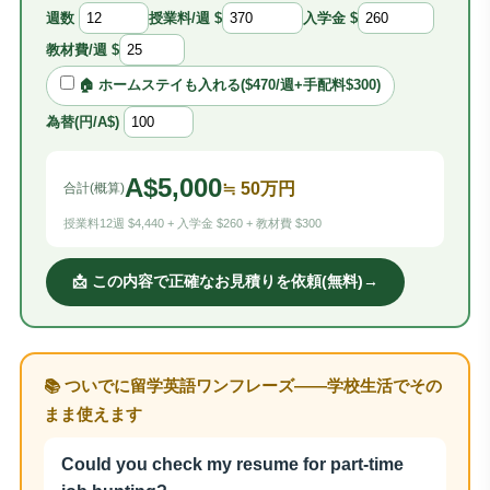
週数
授業料/週 $
入学金 $
教材費/週 $
🏠 ホームステイも入れる($470/週+手配料$300)
為替(円/A$)
A$
5,000
≒
50
万円
合計(概算)
授業料12週 $4,440 + 入学金 $260 + 教材費 $300
📩 この内容で正確なお見積りを依頼(無料)→
📚 ついでに留学英語ワンフレーズ——学校生活でその
まま使えます
Could you check my resume for part-time