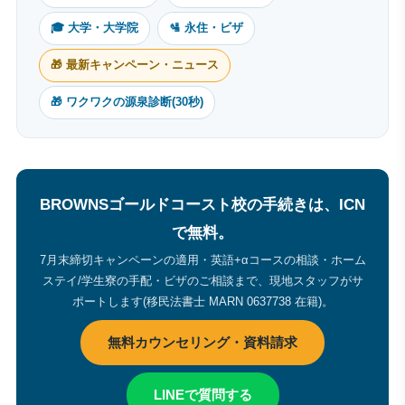
🎓 大学・大学院
🛂 永住・ビザ
🎁 最新キャンペーン・ニュース
🎁 ワクワクの源泉診断(30秒)
BROWNSゴールドコースト校の手続きは、ICN
で無料。
7月末締切キャンペーンの適用・英語+αコースの相談・ホーム
ステイ/学生寮の手配・ビザのご相談まで、現地スタッフがサ
ポートします(移民法書士 MARN 0637738 在籍)。
無料カウンセリング・資料請求
LINEで質問する