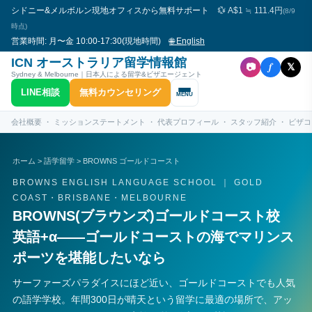
シドニー&メルボルン現地オフィスから無料サポート
💱 A$1 ≒ 111.4円
(8/9
時点)
営業時間: 月〜金 10:00-17:30(現地時間)
🌐 English
ICN オーストラリア留学情報館
f
📷
𝕏
Sydney & Melbourne｜日本人による留学&ビザエージェント
LINE相談
無料カウンセリング
MENU
会社概要
・
ミッションステートメント
・
代表プロフィール
・
スタッフ紹介
・
ビザコン
ホーム
>
語学留学
> BROWNS ゴールドコースト
BROWNS ENGLISH LANGUAGE SCHOOL ｜ GOLD
COAST・BRISBANE・MELBOURNE
BROWNS(ブラウンズ)ゴールドコースト校
英語+α——ゴールドコーストの海でマリンス
ポーツを堪能したいなら
サーファーズパラダイスにほど近い、ゴールドコーストでも人気
の語学学校。年間300日が晴天という留学に最適の場所で、アッ