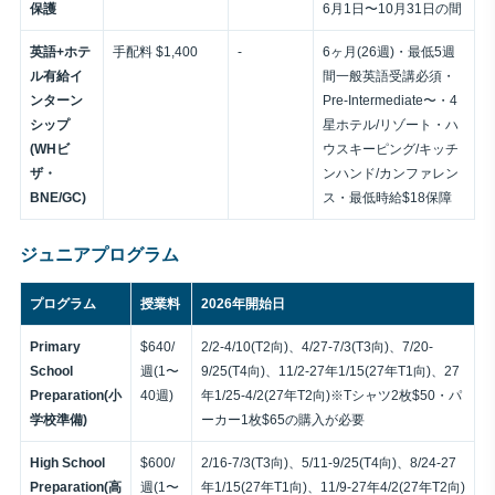
保護
6月1日〜10月31日の間
英語+ホテ
手配料 $1,400
-
6ヶ月(26週)・最低5週
ル有給イ
間一般英語受講必須・
ンターン
Pre-Intermediate〜・4
シップ
星ホテル/リゾート・ハ
(WHビ
ウスキーピング/キッチ
ザ・
ンハンド/カンファレン
BNE/GC)
ス・最低時給$18保障
ジュニアプログラム
プログラム
授業料
2026年開始日
Primary
$640/
2/2-4/10(T2向)、4/27-7/3(T3向)、7/20-
School
週(1〜
9/25(T4向)、11/2-27年1/15(27年T1向)、27
Preparation(小
40週)
年1/25-4/2(27年T2向)※Tシャツ2枚$50・パ
学校準備)
ーカー1枚$65の購入が必要
High School
$600/
2/16-7/3(T3向)、5/11-9/25(T4向)、8/24-27
Preparation(高
週(1〜
年1/15(27年T1向)、11/9-27年4/2(27年T2向)