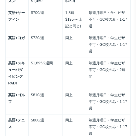
スン
$1,450
$450)
英語+サー
$700/週
1-8週
毎週月曜日・学生ビザ
フィン
$195〜(上
不可・GC校のみ・1-17
記と同じ)
週
英語+ヨガ
$720/週
同上
毎週月曜日・学生ビザ
不可・GC校のみ・1-17
週
英語+スキ
$1,895/2週間
同上
毎週月曜日・学生ビザ
ューバダ
不可・GC校のみ・2週
イビング
間
PADI
英語+ゴル
$810/週
同上
毎週月曜日・学生ビザ
フ
不可・GC校のみ・1-17
週
英語+テニ
$800/週
同上
毎週月曜日・学生ビザ
ス
不可・GC校のみ・1-17
週