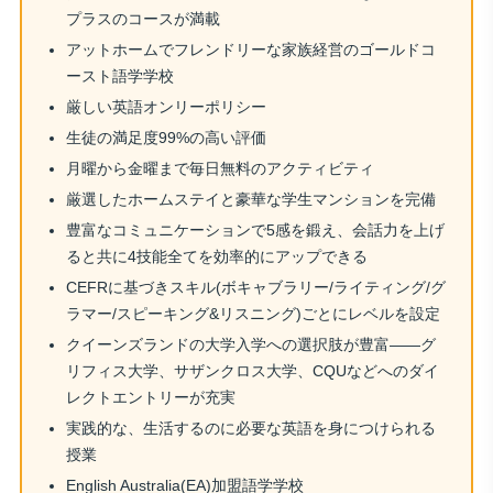
プラスのコースが満載
アットホームでフレンドリーな家族経営のゴールドコ
ースト語学学校
厳しい英語オンリーポリシー
生徒の満足度99%の高い評価
月曜から金曜まで毎日無料のアクティビティ
厳選したホームステイと豪華な学生マンションを完備
豊富なコミュニケーションで5感を鍛え、会話力を上げ
ると共に4技能全てを効率的にアップできる
CEFRに基づきスキル(ボキャブラリー/ライティング/グ
ラマー/スピーキング&リスニング)ごとにレベルを設定
クイーンズランドの大学入学への選択肢が豊富——グ
リフィス大学、サザンクロス大学、CQUなどへのダイ
レクトエントリーが充実
実践的な、生活するのに必要な英語を身につけられる
授業
English Australia(EA)加盟語学学校