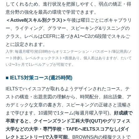
してくれるため、進行状況を把握しやすく、弱点の矯正・得
意分野の強化を最高の環境で学習できます。
＜Active8(スキル別クラス)＞
午後は曜日ごとにボキャブラリ
ー、ライティング、グラマー、スピーキング&リスニングの
クラス。レベルはCEFRに基づきA1〜C2の6段階でスキルご
とに設定されます。
入学: 毎週月曜可(初日8時からオリエンテーション・パスポート/筆記用具/ノ
ート持参)。レベルチェックテスト+面接あり。個人差はありますが、たいて
い2〜3ヶ月で1レベルアップが可能です。
■ IELTS対策コース(週25時間)
IELTSでハイスコアが取れるようデザインされたコース。テ
ストの構造・出題意図の理解から、時間配分、頻出語彙、ア
カデミックな文章の書き方、スピーキングの正確さと流暢さ
まで学びます。10週間で1ターム(毎週月曜入学可)。
好成績で
卒業すると、クイーンズランド工科大学(QUT)やグリフィス
大学などの大学・専門学校・TAFEへIELTSスコアなし(ダイ
レクトエントリー)で入学可能
。BROWNS内の模擬テストで