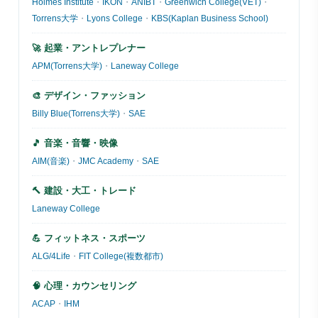
Holmes Institute
・
IKON
・
ANIBT
・
Greenwich College(VET)
・
Torrens大学
・
Lyons College
・
KBS(Kaplan Business School)
🚀 起業・アントレプレナー
APM(Torrens大学)
・
Laneway College
🎨 デザイン・ファッション
Billy Blue(Torrens大学)
・
SAE
🎵 音楽・音響・映像
AIM(音楽)
・
JMC Academy
・
SAE
🔨 建設・大工・トレード
Laneway College
💪 フィットネス・スポーツ
ALG/4Life
・
FIT College(複数都市)
🧠 心理・カウンセリング
ACAP
・
IHM