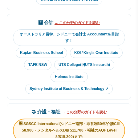
🧮 会計
→ この分野のガイドを読む
オーストラリア留学、シドニーで会計士 Accountantを目指
す！
Kaplan Business School
KOI / King's Own Institute
TAFE NSW
UTS College(旧UTS Insearch)
Holmes Institute
Sydney Institute of Business & Technology ↗
🤝 介護・福祉
→ この分野のガイドを読む
🆕 SGSCC International(シドニー南部・非営利60年/介護CIII
$8,900・メンタルヘルスDip $11,700・福祉のAQF Level
8($15,200)まで)