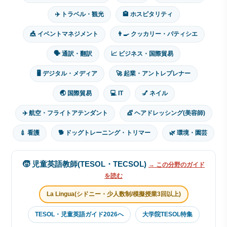
✈️ トラベル・観光
🏨 ホスピタリティ
🎪 イベントマネジメント
👨‍🍳 クッカリー・パティシエ
🗣 通訳・翻訳
📈 ビジネス・国際貿易
🖥 デジタル・メディア
🚀 起業・アントレプレナー
🌏 国際貿易
💻 IT
💅 ネイル
✈️ 航空・フライトアテンダント
💇 ヘアドレッシング(美容師)
💉 看護
🐕 ドッグトレーニング・トリマー
🌿 環境・園芸
🧒 児童英語教師(TESOL・TECSOL)
→ この分野のガイド
を読む
La Lingua(シドニー・少人数制/模擬授業3回以上)
TESOL・児童英語ガイド2026へ
大学院TESOL特集