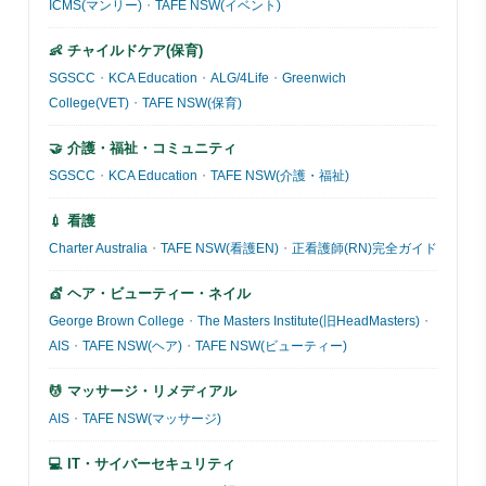
ICMS(マンリー)
・
TAFE NSW(イベント)
👶 チャイルドケア(保育)
SGSCC
・
KCA Education
・
ALG/4Life
・
Greenwich
College(VET)
・
TAFE NSW(保育)
🤝 介護・福祉・コミュニティ
SGSCC
・
KCA Education
・
TAFE NSW(介護・福祉)
💉 看護
Charter Australia
・
TAFE NSW(看護EN)
・
正看護師(RN)完全ガイド
💇 ヘア・ビューティー・ネイル
George Brown College
・
The Masters Institute(旧HeadMasters)
・
AIS
・
TAFE NSW(ヘア)
・
TAFE NSW(ビューティー)
💆 マッサージ・リメディアル
AIS
・
TAFE NSW(マッサージ)
💻 IT・サイバーセキュリティ