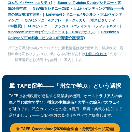
コム/サイバーセキュリティ)
｜
Superior Training Centre(シドニー・電
気/冷凍空調)
｜
NSWIET(シドニーCBD・大工/ペインティング/建設——実
際の建設現場で実習)
｜
Laneway(シドニー&メルボルン・大工/ペインテ
ィング)
｜
QCA(シドニー&アデレード・クッカリー/ホスピタリティ・
ICN推奨)
｜
ABM(シドニー・クッカリー/パティスリー/フィットネス)
｜
Mindroom Institute(ゴールドコースト・IT/AI/デザイン)
｜
Greenwich
College VET(6都市・ビジネス/IT/調理/介護/保育)
以下は分野別の学校カタログです(掲載情報は随時更新中)。開講状況・最
新料金は変わりますので、気になる学校があれば
お問い合わせ
ください
——最新情報とお見積りを無料でご案内します。
🏛 TAFE留学——「州立で学ぶ」という選択
TAFEは各州政府が運営する職業訓練機関。
オーストラリア人の学
生と同じ教室で学び、州立の本格設備と大学への編入パスウェイ
が魅力です。私立カレッジとの違い(費用・環境・柔軟さ)を知って
選びましょう——ICNが両方の見積りを並べてご提案します。
🌞 TAFE Queensland(2026年全料金・分野別ページ完備)