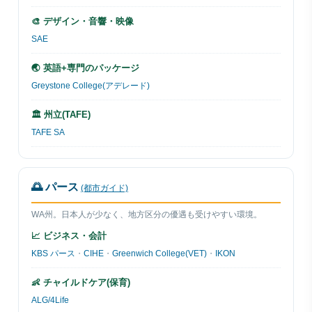
🎨 デザイン・音響・映像
SAE
🌏 英語+専門のパッケージ
Greystone College(アデレード)
🏛 州立(TAFE)
TAFE SA
🌅 パース
(都市ガイド)
WA州。日本人が少なく、地方区分の優遇も受けやすい環境。
📈 ビジネス・会計
KBS パース
・
CIHE
・
Greenwich College(VET)
・
IKON
👶 チャイルドケア(保育)
ALG/4Life