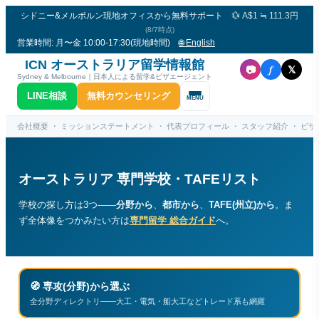
シドニー&メルボルン現地オフィスから無料サポート
💱 A$1 ≒ 111.3円
(8/7時点)
営業時間: 月〜金 10:00-17:30(現地時間)
🌐 English
ICN オーストラリア留学情報館
f
📷
𝕏
Sydney & Melbourne｜日本人による留学&ビザエージェント
LINE相談
無料カウンセリング
MENU
会社概要
・
ミッションステートメント
・
代表プロフィール
・
スタッフ紹介
・
ビザコ
オーストラリア 専門学校・TAFEリスト
学校の探し方は3つ——
分野から
、
都市から
、
TAFE(州立)から
。ま
ず全体像をつかみたい方は
専門留学 総合ガイド
へ。
🧭
専攻(分野)から選ぶ
全分野ディレクトリ——大工・電気・船大工などトレード系も網羅