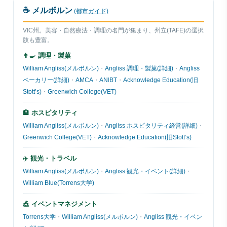
☕ メルボルン
(都市ガイド)
VIC州。美容・自然療法・調理の名門が集まり、州立(TAFE)の選択
肢も豊富。
👨‍🍳 調理・製菓
William Angliss(メルボルン)
・
Angliss 調理・製菓(詳細)
・
Angliss
ベーカリー(詳細)
・
AMCA
・
ANIBT
・
Acknowledge Education(旧
Stott’s)
・
Greenwich College(VET)
🏨 ホスピタリティ
William Angliss(メルボルン)
・
Angliss ホスピタリティ経営(詳細)
・
Greenwich College(VET)
・
Acknowledge Education(旧Stott’s)
✈️ 観光・トラベル
William Angliss(メルボルン)
・
Angliss 観光・イベント(詳細)
・
William Blue(Torrens大学)
🎪 イベントマネジメント
Torrens大学
・
William Angliss(メルボルン)
・
Angliss 観光・イベン