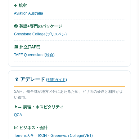
✈️ 航空
Aviation Australia
🌏 英語+専門のパッケージ
Greystone College(ブリスベン)
🏛 州立(TAFE)
TAFE Queensland(総合)
🍷 アデレード
(都市ガイド)
SA州。州全域が地方区分にあたるため、ビザ面の優遇と相性がよ
い都市。
👨‍🍳 調理・ホスピタリティ
QCA
📈 ビジネス・会計
Torrens大学
・
IKON
・
Greenwich College(VET)