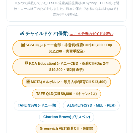
※かつて掲載していたTESOL/児童英語提供校(ih Sydney・LETS等)は閉
校・コース終了のため外しました。現在ご案内できるのはLa Linguaです
(2026年7月時点)。
👶 チャイルドケア(保育)
→ この分野のガイドを読む
🆕 SGSCC(シドニー南部・非営利/保育CIII $10,700・Dip
$12,200・実習手配込)
🆕 KCA Education(シドニーCBD・保育CIII+Dip 2年
$19,200・週2日通学)
🆕 MCTA(メルボルン・毎月入学/保育CIII $13,400)
TAFE QLD(CIII $9,600・4キャンパス)
TAFE NSW(シドニー他)
ALG/4Life(SYD・MEL・PER)
Charlton Brown(ブリスベン)
Greenwich VET(保育CIII・6都市)