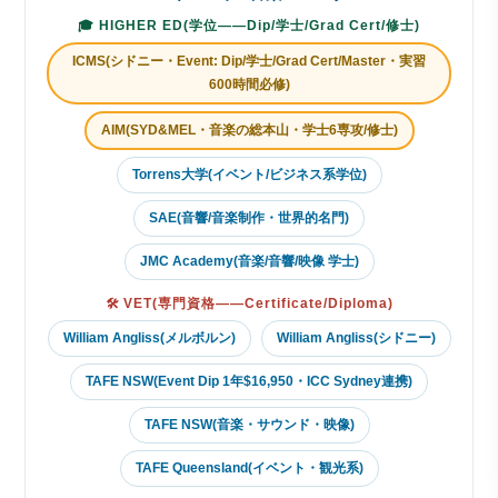
🎓 HIGHER ED(学位——Dip/学士/Grad Cert/修士)
ICMS(シドニー・Event: Dip/学士/Grad Cert/Master・実習
600時間必修)
AIM(SYD&MEL・音楽の総本山・学士6専攻/修士)
Torrens大学(イベント/ビジネス系学位)
SAE(音響/音楽制作・世界的名門)
JMC Academy(音楽/音響/映像 学士)
🛠 VET(専門資格——Certificate/Diploma)
William Angliss(メルボルン)
William Angliss(シドニー)
TAFE NSW(Event Dip 1年$16,950・ICC Sydney連携)
TAFE NSW(音楽・サウンド・映像)
TAFE Queensland(イベント・観光系)