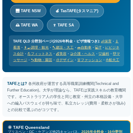
🌉 TAFE NSW
🍎 TasTAFE(タスマニア)
🌅 TAFE WA
🍷 TAFE SA
TAFE QLD 分野別ページ(2026年料金・ビザ情報つき):
👶保育
・
💉
看護
・
👨‍🍳調理・観光
・
🔨建設・大工
・
🚗自動車
・
💻IT
・
📈ビジネ
ス会計
・
💪フィットネス
・
💇美容
・
🤝介護・ヘルス
・
🦷歯科
・
💆マ
ッサージ
・
🐾動物・園芸
・
🎨デザイン
・
👗ファッション
・
⛵船大工
TAFEとは?
各州政府が運営する高等職業訓練機関(Technical and
Further Education)。大学が理論なら、TAFEは実践スキルの教育機関
です。オーストラリア人の学生と同じ教室・州立の本格設備・大学
への編入パスウェイが持ち味で、私立カレッジ(費用・柔軟さが強み)
との比較で選ぶのがコツです。
🌞 TAFE Queensland
ブリスベン・GC・ケアンズ他25キャンパス。
2026年全料金・16分野別