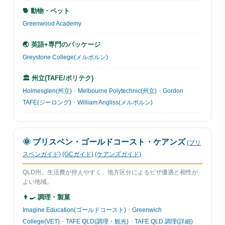
🐕 動物・ペット
Greenwood Academy
🌏 英語+専門のパッケージ
Greystone College(メルボルン)
🏛 州立(TAFE/ポリテク)
Holmesglen(州立)
・
Melbourne Polytechnic(州立)
・
Gordon
TAFE(ジーロング)
・
William Angliss(メルボルン)
🌞 ブリスベン・ゴールドコースト・ケアンズ
(ブリ
スベンガイド)
(GCガイド)
(ケアンズガイド)
QLD州。生活費が抑えやすく、地方区分によるビザ優遇と相性が
よい地域。
👨‍🍳 調理・製菓
Imagine Education(ゴールドコースト)
・
Greenwich
College(VET)
・
TAFE QLD(調理・観光)
・
TAFE QLD 調理(詳細)