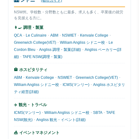
(都市ガイド)
NSW州。学校数・分野数ともに最多。求人も多く、卒業後の就労
を見据える方に。
👨‍🍳 調理・製菓
QCA
・
Le Culinaire
・
ABM
・
NSWIET
・
Kenvale College
・
Greenwich College(VET)
・
William Angliss シドニー校
・
Le
Cordon Bleu
・
Angliss 調理・製菓(詳細)
・
Angliss ベーカリー(詳
細)
・
TAFE NSW(調理・製菓)
🏨 ホスピタリティ
ABM
・
Kenvale College
・
NSWIET
・
Greenwich College(VET)
・
William Angliss シドニー校
・
ICMS(マンリー)
・
Angliss ホスピタリ
ティ経営(詳細)
✈️ 観光・トラベル
ICMS(マンリー)
・
William Angliss シドニー校
・
SBTA
・
TAFE
NSW(観光)
・
Angliss 観光・イベント(詳細)
🎪 イベントマネジメント