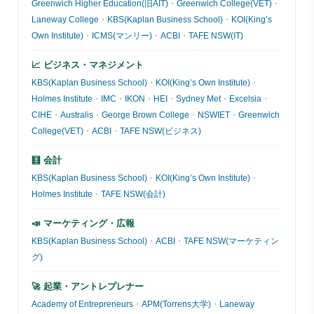
Greenwich Higher Education(旧AIT)
・
Greenwich College(VET)
・
Laneway College
・
KBS(Kaplan Business School)
・
KOI(King’s
Own Institute)
・
ICMS(マンリー)
・
ACBI
・
TAFE NSW(IT)
📈 ビジネス・マネジメント
KBS(Kaplan Business School)
・
KOI(King’s Own Institute)
・
Holmes Institute
・
IMC
・
IKON
・
HEI
・
Sydney Met
・
Excelsia
・
CIHE
・
Australis
・
George Brown College
・
NSWIET
・
Greenwich
College(VET)
・
ACBI
・
TAFE NSW(ビジネス)
🧮 会計
KBS(Kaplan Business School)
・
KOI(King’s Own Institute)
・
Holmes Institute
・
TAFE NSW(会計)
📣 マーケティング・広報
KBS(Kaplan Business School)
・
ACBI
・
TAFE NSW(マーケティン
グ)
🚀 起業・アントレプレナー
Academy of Entrepreneurs
・
APM(Torrens大学)
・
Laneway