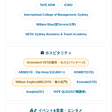
TAFE NSW
ICMS/
International College of Management, Sydney
William Blue(現Torrens大学)
SBTA/ Sydney Business & Travel Academy
🏨 ホスピタリティ
Greenwich VET(6都市・ホスピパッケージ)
ABM(SYD・Dip Hosp $10,800〜)
NSWIET(SYD)
William Angliss(MEL/SYD・食の名門)
Kenvale(SYD)
Imagine(GC)
TAFE QLD(2027開講表)
🎪🎵 イベント&音楽・エンタメ