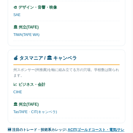
🎨 デザイン・音響・映像
SAE
🏛 州立(TAFE)
TIWA(TAFE WA)
🍎 タスマニア / 🏛 キャンベラ
州スポンサー(州推薦)を軸に組み立てる方の穴場。学校数は限られ
ます。
📈 ビジネス・会計
CIHE
🏛 州立(TAFE)
TasTAFE
・
CIT(キャンベラ)
🆕 注目のトレード・技術系カレッジ:
ACIT(ゴールドコースト・電気/テレ