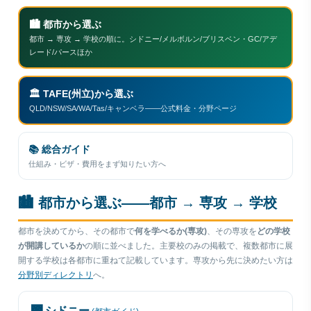
🏙
都市から選ぶ
都市 → 専攻 → 学校の順に。シドニー/メルボルン/ブリスベン・GC/アデ
レード/パースほか
🏛
TAFE(州立)から選ぶ
QLD/NSW/SA/WA/Tas/キャンベラ——公式料金・分野ページ
📚
総合ガイド
仕組み・ビザ・費用をまず知りたい方へ
🏙 都市から選ぶ——都市 → 専攻 → 学校
都市を決めてから、その都市で
何を学べるか(専攻)
、その専攻を
どの学校
が開講しているか
の順に並べました。主要校のみの掲載で、複数都市に展
開する学校は各都市に重ねて記載しています。専攻から先に決めたい方は
分野別ディレクトリ
へ。
🌉 シドニー