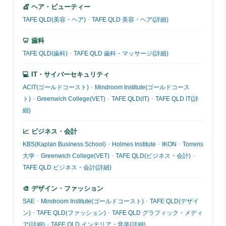
💇 ヘア・ビューティー
TAFE QLD(美容・ヘア)
・
TAFE QLD 美容・ヘア(詳細)
🦷 歯科
TAFE QLD(歯科)
・
TAFE QLD 歯科・マッサージ(詳細)
💻 IT・サイバーセキュリティ
ACIT(ゴールドコースト)
・
Mindroom Institute(ゴールドコース
ト)
・
Greenwich College(VET)
・
TAFE QLD(IT)
・
TAFE QLD IT(詳
細)
📈 ビジネス・会計
KBS(Kaplan Business School)
・
Holmes Institute
・
IKON
・
Torrens
大学
・
Greenwich College(VET)
・
TAFE QLD(ビジネス・会計)
・
TAFE QLD ビジネス・会計(詳細)
🎨 デザイン・ファッション
SAE
・
Mindroom Institute(ゴールドコースト)
・
TAFE QLD(デザイ
ン)
・
TAFE QLD(ファッション)
・
TAFE QLD グラフィック・メディ
ア(詳細)
・
TAFE QLD インテリア・音楽(詳細)