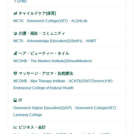
ト(詳細)
👶 チャイルドケア(保育)
MCTA
・
Greenwich College(VET)
・
ALG/4Life
🤝 介護・福祉・コミュニティ
MCTA
・
Acknowledge Education(旧Stott’s)
・
ANIBT
💇 ヘア・ビューティー・ネイル
MCOHB
・
The Masters Institute(旧HeadMasters)
💆 マッサージ・アロマ・自然療法
MCOHB
・
Max Therapy Institute
・
ACNT&SSNT(Torrens大学)
・
Endeavour College of Natural Health
💻 IT
Greenwich Higher Education(旧AIT)
・
Greenwich College(VET)
・
Laneway College
📈 ビジネス・会計