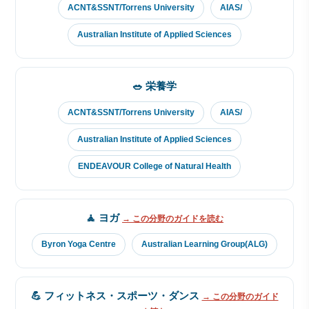
ACNT&SSNT/Torrens University
AIAS/
Australian Institute of Applied Sciences
🥗 栄養学
ACNT&SSNT/Torrens University
AIAS/
Australian Institute of Applied Sciences
ENDEAVOUR College of Natural Health
🧘 ヨガ
→ この分野のガイドを読む
Byron Yoga Centre
Australian Learning Group(ALG)
💪 フィットネス・スポーツ・ダンス
→ この分野のガイド