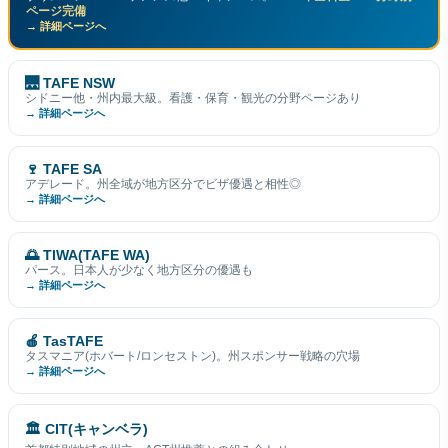
ページ完備
→ 詳細ページへ
🌉 TAFE NSW
シドニー他・州内最大級。看護・保育・観光の分野ページあり
→ 詳細ページへ
🍷 TAFE SA
アデレード。州全域が地方区分でビザ優遇と相性◎
→ 詳細ページへ
🌅 TIWA(TAFE WA)
パース。日本人が少なく地方区分の優遇も
→ 詳細ページへ
🍎 TasTAFE
タスマニア(ホバート/ロンセストン)。州スポンサー戦略の穴場
→ 詳細ページへ
🏛 CIT(キャンベラ)