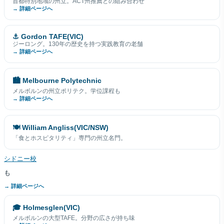
首都特別地域の州立。ACT州推薦との組み合わせ
→ 詳細ページへ
⚓ Gordon TAFE(VIC)
ジーロング。130年の歴史を持つ実践教育の老舗
→ 詳細ページへ
🏙 Melbourne Polytechnic
メルボルンの州立ポリテク。学位課程も
→ 詳細ページへ
🍽 William Angliss(VIC/NSW)
「食とホスピタリティ」専門の州立名門。
シドニー校
も
→ 詳細ページへ
🎓 Holmesglen(VIC)
メルボルンの大型TAFE。分野の広さが持ち味