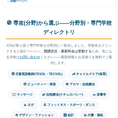
→ 詳細ページへ
🧭 専攻(分野)から選ぶ——分野別・専門学校
ディレクトリ
ICNが取り扱う専門学校を分野別に一覧化しました。学校名をクリッ
クすると紹介ページへ。
開講状況・最新料金は変動する
ため、気にな
る学校は
お問い合わせ
ください——最新情報とお見積りを無料でご案
内します。
🧒 児童英語教師(TESOL・TECSOL)
👶 チャイルドケア(保育)
💆 ビューティー・美容
🌸 アロマ・自然療法
💆‍♂️ マッサージ
🌿 自然療法(ナチュロパシー)
🥗 栄養学
🧘 ヨガ
💪 フィットネス・スポーツ・ダンス
🎨 デザイン・ファッション
🧮 会計
🤝 介護・福祉