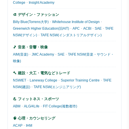
College
・
Insight Academy
🎨 デザイン・ファッション
Billy Blue(Torrens大学)
・
Whitehouse Institute of Design
・
Greenwich Higher Education(旧AIT)
・
APC
・
ACBI
・
SAE
・
TAFE
NSW(デザイン)
・
TAFE NSW(インダストリアルデザイン)
🎵 音楽・音響・映像
AIM(音楽)
・
JMC Academy
・
SAE
・
TAFE NSW(音楽・サウンド・
映像)
🔨 建設・大工・電気などトレード
NSWIET
・
Laneway College
・
Superior Training Centre
・
TAFE
NSW(建設)
・
TAFE NSW(エンジニアリング)
💪 フィットネス・スポーツ
ABM
・
ALG/4Life
・
FIT College(複数都市)
🧠 心理・カウンセリング
ACAP
・
IHM