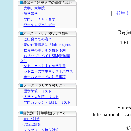
豪留学ご出発までの準備の流れ
・
大学、大学院
｜
お申
・
語学留学
・
専門、ＴＡＦＥ留学
・
ワーキングホリデー
Regi
オーストラリアお役立ち情報
・
ご出発までの流れ
TEL
・
豪の仕事情報は「Job prospects」
・
世界中のホテルを格安予約
・
お得なプリペイドSIM(現地購
入）
・
シドニーのおすすめ学生寮
・
シドニーの学生用ゲストハウス
・
ホームステイでの注意事項
オーストラリア学校リスト
・
語学学校 リスト
・
大学・大学院 リスト
・
専門カレッジ・TAFE リスト
Suite
目的別 語学学校(シドニ-)
International
・
IELTS対策
・
TOEIC対策
©c
・
ケンブリッジ検定対策