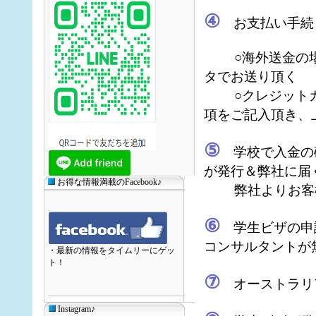
④
お支払い手続
○海外送金の場合
タでお送り頂く
○クレジットカ
項をご記入頂き、
⑤
学校で入金の確
が発行＆弊社に届
お得な情報満載のFacebook♪
弊社よりお客様
⑥
学生ビザの申
コンサルタントが
・最新の情報をタイムリーにゲッ
ト！
⑦
オーストラリ
Instagram♪