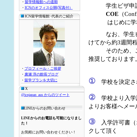
・
留学情報館への道順
学生ビザ申
・
ICNのオフィス公開(写真付）
COE
（Conf
ICN留学情報館･代表のご紹介
はじめに学校入
なお、学生
けてから約3週間
そのため、
推奨しております
・
プロフィール・ご挨拶
・
廣瀬 淳の館長ブログ
①
・
留学プランを大切に
学校を決定さ
X
@icnjapan_aus からのツイート
②
学校より入学
よりお客様へメー
LINEからのお問い合わせ
LINEからのお電話も可能になりまし
③
入学許可書（
た！
クして頂く
お気軽にお問い合わせください！