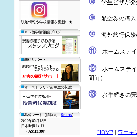
⑧
学生ビザが発
⑨
航空券の購入
現地情報や学校情報を更新中★
⑩
ICN留学情報館ブログ
海外旅行保険
⑪
ホームステイ
無料サポート
⑫
ホームステイフ
間前）
オーストラリア留学生の制度
⑬
お手続きの完
為替レート（情報元：
Reuters
）
2026年05月18日
日本時間14:13
HOME
|
ワーキ
・
A$113.39
円