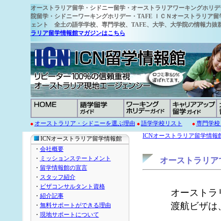
オーストラリア留学
・シドニー留学・オーストラリアワーキングホリデ
院留学・シドニーワーキングホリデー・TAFE ＩＣＮオーストラリア留
ェント 全土の語学学校
、専門学校、TAFE、大学、大学院の情報力
ラリア留学情報館マガジンはこちら
オーストラリア・シドニーを選ぶ理由
語学学校リスト
専門学校
ICNオーストラリア留学情報
ICNオーストラリア留学情報館
・
会社概要
・
ミッションステートメント
オーストラリア
・
留学情報館の宣言
・
スタッフ紹介
・
ビザコンサルタント資格
オーストラ
・
紹介記事
渡航ビザは
・
無料サポートができる理由
・
現地サポートについて