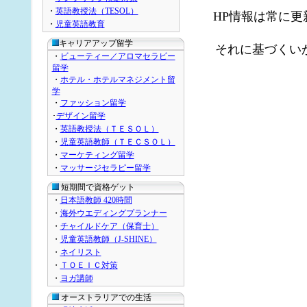
・
英語教授法（TESOL）
HP情報は常に
・
児童英語教育
キャリアアップ留学
それに基づくい
・
ビューティー／アロマセラピー
留学
・
ホテル・ホテルマネジメント留
学
・
ファッション留学
･
デザイン留学
・
英語教授法（ＴＥＳＯＬ）
・
児童英語教師（ＴＥＣＳＯＬ）
・
マーケティング留学
・
マッサージセラピー留学
短期間で資格ゲット
・
日本語教師 420時間
・
海外ウエディングプランナー
・
チャイルドケア（保育士）
・
児童英語教師（J-SHINE）
・
ネイリスト
・
ＴＯＥＩＣ対策
・
ヨガ講師
オーストラリアでの生活