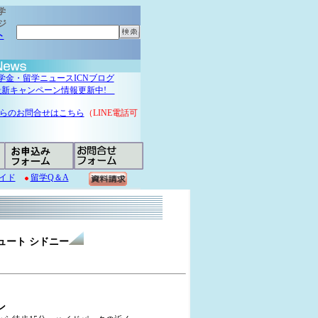
学
ジ
ト
学金・留学ニュースICNブログ
最新キャンペーン情報更新中!
Eからのお問合せはこちら
（LINE電話可
イド
留学Q＆A
ィチュート シドニー
ン