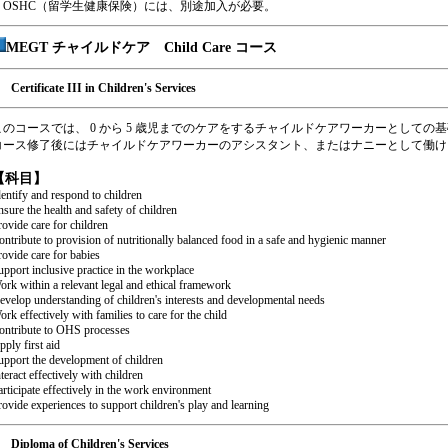
＊OSHC（留学生健康保険）には、別途加入が必要。
MEGT チャイルドケア Child Care コース
Certificate III in Children's Services
このコースでは、 0 から 5 歳児までのケアをするチャイルドケアワーカーとして
コース修了後にはチャイルドケアワーカーのアシスタント、またはナニーとして働け
【科目】
dentify and respond to children
nsure the health and safety of children
rovide care for children
ontribute to provision of nutritionally balanced food in a safe and hygienic manner
rovide care for babies
upport inclusive practice in the workplace
ork within a relevant legal and ethical framework
evelop understanding of children's interests and developmental needs
ork effectively with families to care for the child
ontribute to OHS processes
pply first aid
upport the development of children
teract effectively with children
articipate effectively in the work environment
rovide experiences to support children's play and learning
Diploma of Children's Services