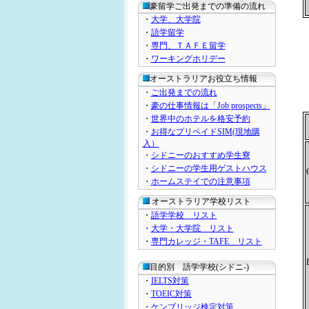
豪留学ご出発までの準備の流れ
・
大学、大学院
・
語学留学
・
専門、ＴＡＦＥ留学
・
ワーキングホリデー
オーストラリアお役立ち情報
・
ご出発までの流れ
・
豪の仕事情報は「Job prospects」
・
世界中のホテルを格安予約
・
お得なプリペイドSIM(現地購
入）
・
シドニーのおすすめ学生寮
・
シドニーの学生用ゲストハウス
・
ホームステイでの注意事項
オーストラリア学校リスト
・
語学学校 リスト
・
大学・大学院 リスト
・
専門カレッジ・TAFE リスト
目的別 語学学校(シドニ-)
・
IELTS対策
・
TOEIC対策
・
ケンブリッジ検定対策