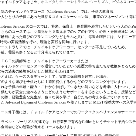
チャイルドケアをはじめ、
ホスピタリティーやトラベル･ツーリズム
、ビジネスコー
気のチャイルドケアコース（Children's Services ）では、子供の教育法、
一人ひとりの子供にあった世話＆コミュニケーション法、 事業のマネージメント等
Children's Services のコースでは、将来、保育士・保育園を経営したいという人の
こちらのコースでは、 0 歳児から 6 歳児までのケアの仕方や、心理・身体発達につ
年齢層にあった遊びのプランニングなどを学ぶと共に、毎週金曜日には、シドニー市
5 時間の実習活動を行い、理論と実践を同時に行います。
オーストラリアでは、チャイルドケアワーカー、センターが不足しているため、
今後、需要も多くなると十分考えられています。
ＭＥＧＴの講師陣は、チャイルドケアーワーカーまたは
チャイルドケアーセンターを運営していたという経歴の持ち主たちが教鞭をとるため
彼らの過去の経験を活かした授業が行われます。
たとえば、ケーススタディーとして、実際に保育園を経営した場合、
どのような遊びを子供たちに 1 週間提供するかなどのプランニングを行います。
これは子供の年齢・能力・これから伸ばして生きたい能力などを考慮に入れつつ、ス
子供たちが安全に遊べるようにどのようなサポートをするかということを、授業など
この際、経験豊富な先生が、色々な例を挙げ、自分たちの考えを広げていきます。
た Advanced Diploma of Children's Services を修了しますと MEGT 提携大学へ
コース修了後には、チャイルドケアセンターでのワークエクスペリエンスやナニーエ
トラベル・ ツーリズム関連では、旅行業界で有名なGalileoというチケット予約シ
料金照会などの勉強が出来るコースもあります。
ホスピタリティコースでは、バーテンダーして世界1の実力を持つ講師の元、