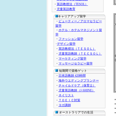
・
英語教授法（TESOL）
・
児童英語教育
キャリアアップ留学
・
ビューティー／アロマセラピー
留学
・
ホテル・ホテルマネジメント留
学
・
ファッション留学
･
デザイン留学
・
英語教授法（ＴＥＳＯＬ）
・
児童英語教師（ＴＥＣＳＯＬ）
・
マーケティング留学
・
マッサージセラピー留学
短期間で資格ゲット
・
日本語教師 420時間
・
海外ウエディングプランナー
・
チャイルドケア（保育士）
・
児童英語教師（J-SHINE）
・
ネイリスト
・
ＴＯＥＩＣ対策
・
ヨガ講師
オーストラリアでの生活