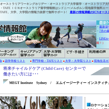
オーストラリアワーキングホリデー・オーストラリア大学留学・オーストラリア大
TAFE ＩＣＮオーストラリア留学情報館はシドニー/メルボルン現地
留学無料エー
TAFE、大学、大学院の情報力抜群で無料サポート!
最新の情報満載のICNオース
・
最新奨
・
7月の
・
LIN
能！）
由
語学学校リスト
専門学校・TAFEリスト
大学・大学院リスト
現地生活ガ
将来チャイルドケア (Child Care) センターで
働きたい方には･･･
MEGT Institute Sydney / エムイージーティー インステ
ロケーショ