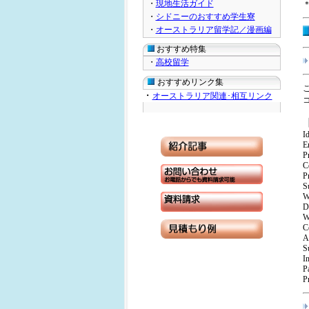
・
現地生活ガイド
・
シドニーのおすすめ学生寮
・
オーストラリア留学記／漫画編
おすすめ特集
・
高校留学
おすすめリンク集
・
オーストラリア関連･相互リンク
I
E
P
C
P
S
W
D
W
C
A
S
In
P
P