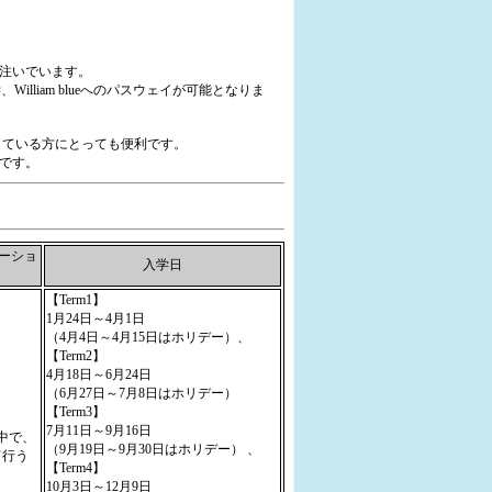
注いでいます。
liam blueへのパスウェイが可能となりま
している方にとっても便利です。
です。
ーショ
入学日
【Term1】
1月24日～4月1日
（4月4日～4月15日はホリデー）、
【Term2】
4月18日～6月24日
（6月27日～7月8日はホリデー）
【Term3】
7月11日～9月16日
中で、
（9月19日～9月30日はホリデー） 、
て行う
【Term4】
10月3日～12月9日