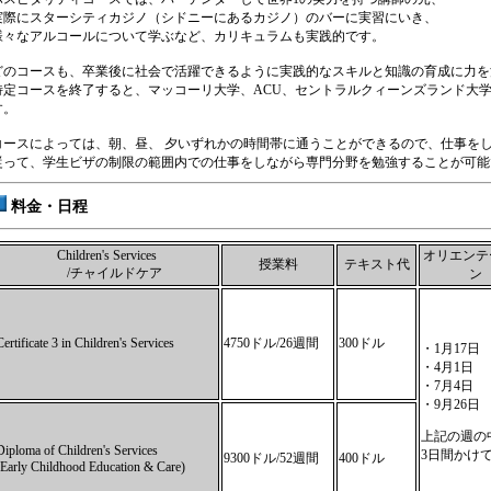
実際にスターシティカジノ（シドニーにあるカジノ）のバーに実習にいき、
様々なアルコールについて学ぶなど、カリキュラムも実践的です。
どのコースも、卒業後に社会で活躍できるように実践的なスキルと知識の育成に力を
特定コースを終了すると、マッコーリ大学、ACU、セントラルクィーンズランド大学、Wil
す。
コースによっては、朝、昼、 夕いずれかの時間帯に通うことができるので、仕事を
従って、学生ビザの制限の範囲内での仕事をしながら専門分野を勉強することが可能
料金・日程
Children's Services
オリエンテ
授業料
テキスト代
/チャイルドケア
ン
Certificate 3 in Children's Services
4750ドル/26週間
300ドル
・1月17日
・4月1日
・7月4日
・9月26日
上記の週の
Diploma of Children's Services
3日間かけ
9300ドル/52週間
400ドル
(Early Childhood Education & Care)