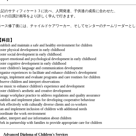
上記のサティフィケート 3 に比べ、人間発達、子供達の成長に合わせた、
日々の日課計画等をより詳しく学んで行きます。
コース修了後には、チャイルドケアワーカー、そしてセンターのチームリーダーとし
【科目】
stablish and maintain a safe and healthy environment for children
oster physical development in early childhood
oster social development in early childhood.
upport emotional and psychological development in early childhood
oster cognitive development in early childhood
oster children's language and communication development
rganise experiences to facilitate and enhance children's development
esign, implement and evaluate programs and care routines for children
bserve children and interpret observations
se music to enhance children's experience and development
oster children's aesthetic and creative development
anage workplace practice to address regulations and quality assurance
stablish and implement plans for developing cooperative behaviour
ork effectively with culturally diverse clients and co-workers
lan and implement inclusion of children with additional needs
oordinate the work environment
ather, interpret and use information about children
ork in partnership with families to provide appropriate care for children
Advanced Diploma of Children's Services