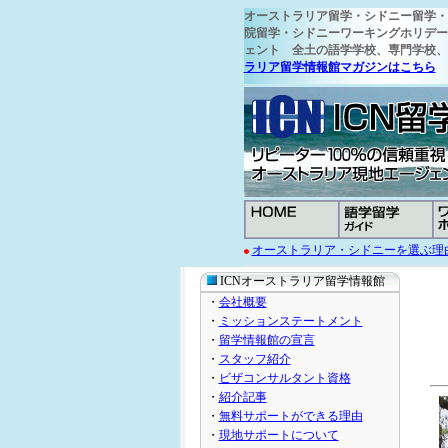
オーストラリア留学
・シドニー留学・
院留学・シドニーワーキングホリデー・
ェント 全土の語学学校
、専門学校、
ラリア留学情報館マガジンはこちら
オーストラリア・シドニーを選ぶ理
ICNオーストラリア留学情報館
・
会社概要
・
ミッションステートメント
・
留学情報館の宣言
・
スタッフ紹介
・
ビザコンサルタント資格
・
紹介記事
・
無料サポートができる理由
・
現地サポートについて