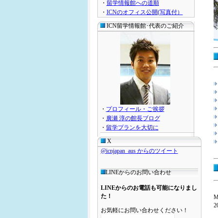
・
留学情報館への道順
・
ICNのオフィス公開(写真付）
ICN留学情報館･代表のご紹介
・
プロフィール・ご挨拶
・
廣瀬 淳の館長ブログ
・
留学プランを大切に
X
@icnjapan_aus からのツイート
LINEからのお問い合わせ
LINEからのお電話も可能になりまし
た！
お気軽にお問い合わせください！