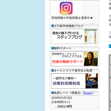
現地情報や学校情報を更新中★
ICN留学情報館ブログ
無料サポート
オーストラリア留学生の制度
為替レート（情報元：
Reuters
）
2026年05月18日
日本時間14:13
・
A$113.39
円