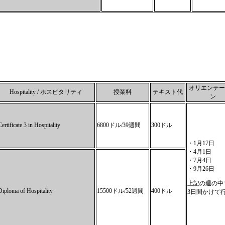
オリエンテー
Hospitality / ホスピタリティ
授業料
テキスト代
ン
Certificate 3 in Hospitality
6800ドル/39週間
300ドル
・1月17日
・4月1日
・7月4日
・9月26日
上記の週の中
Diploma of Hospitality
15500ドル/52週間
400ドル
3日間かけて