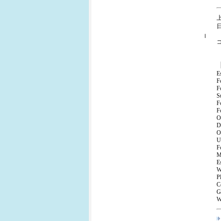
ｌ
E
F
F
S
F
F
O
D
O
U
F
M
E
W
P
C
G
W