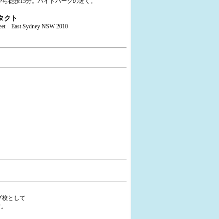
から徒歩15分。ハイドパークの近く。
タクト
treet East Sydney NSW 2010
ープ校として
す。