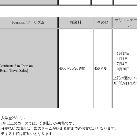
オリエンテー
Tourism / ツーリズム
授業料
その他
ン
・1月17日
・4月1日
・7月4日
Certificate 3 in Tourism
4050ドル/26週間
450ドル
・9月26日
(Retail Travel Sales)
上記の週の中
3日間かけて
＊入学金250ドル
＊1年以上のコースでは、分割払いが可能です。
＊分割払いの場合は、次のタームが始まる前までのお支払いとなります。
＊テキスト代は前払いとなります。