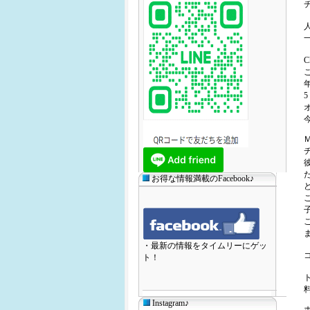
人
お得な情報満載のFacebook♪
ま
・最新の情報をタイムリーにゲッ
ト！
Instagram♪