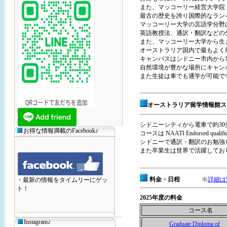
また、マッコーリー経営大学院
最古の歴史を誇り国際的なラン
マッコーリー大学の言語学分野
英語教授法、通訳・翻訳などの分
また、マッコーリー大学から生
オーストラリア国内で最もよく
キャンパスはシドニー市内から電
自然環境が豊かな場所にキャン
また生徒は車でも通学が可能で
オーストラリア留学情報館ス
シドニーシティから電車で約3
お得な情報満載のFacebook♪
コースは NAATI Endorsed
シドニーで通訳・翻訳のお勉強をお考え
また卒業生は世界で活躍してお
料金・日程
※
詳細は
・最新の情報をタイムリーにゲッ
ト！
2025年度の料金
コース名
Instagram♪
Graduate Diploma of