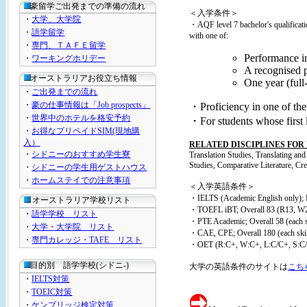
豪留学ご出発までの準備の流れ
＜入学条件＞
・
大学、大学院
・AQF level 7 bachelor's qualificati
・
語学留学
with one of:
・
専門、ＴＡＦＥ留学
Performance i
・
ワーキングホリデー
A recognised pr
オーストラリアお役立ち情報
One year (full
・
ご出発までの流れ
・
豪の仕事情報は「Job prospects」
・Proficiency in one of the
・
世界中のホテルを格安予約
・For students whose first 
・
お得なプリペイドSIM(現地購
入）
RELATED DISCIPLINES FOR
・
シドニーのおすすめ学生寮
Translation Studies, Translating an
Studies, Comparative Literature, Cr
・
シドニーの学生用ゲストハウス
・
ホームステイでの注意事項
＜入学英語条件＞
・IELTS (Academic English only); M
オーストラリア学校リスト
・TOEFL iBT; Overall 83 (R13, W2
・
語学学校 リスト
・PTE Academic; Overall 58 (each sk
・
大学・大学院 リスト
・CAE, CPE; Overall 180 (each skil
・
専門カレッジ・TAFE リスト
・OET (R:C+, W:C+, L:C/C+, S:C
目的別 語学学校(シドニ-)
大学の英語条件のサイトは
こち
・
IELTS対策
・
TOEIC対策
・
ケンブリッジ検定対策