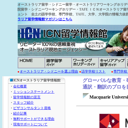
オーストラリア留学
・シドニー留学・オーストラリアワーキングホリデ
院留学・シドニーワーキングホリデー・TAFE ＩＣＮオーストラリア留
ェント 全土の語学学校
、専門学校、TAFE、大学、大学院の情報力
ラリア留学情報館マガジンはこちら
オーストラリア・シドニーを選ぶ理由
語学学校リスト
専門学校
グローバルな教育・
ICNオーストラリア留学情報館
・
会社概要
通訳・翻訳のプロを
・
ミッションステートメント
Macquarie Univ
・
留学情報館の宣言
・
スタッフ紹介
・
ビザコンサルタント資格
・
紹介記事
・
無料サポートができる理由
・
現地サポートについて