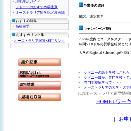
・
現地生活ガイド
卒業後の進路
・
シドニーのおすすめ学生寮
・
オーストラリア留学記／漫画編
翻訳、通訳業界
おすすめ特集
・
高校留学
キャンペーン情報
おすすめリンク集
2025年度内にコースをスタートされる
・
オーストラリア関連･相互リンク
年間5000ドルの奨学金給付とな
大学のRegional Scholarshipの情
シドニーの語学学校はこちら
シドニーほか、専門学校・Ｔ
専門学校留学って・・・
オーストラリアの大学・大学
ICNオーストラリア留学情
HOME
|
ワー
｜
お申