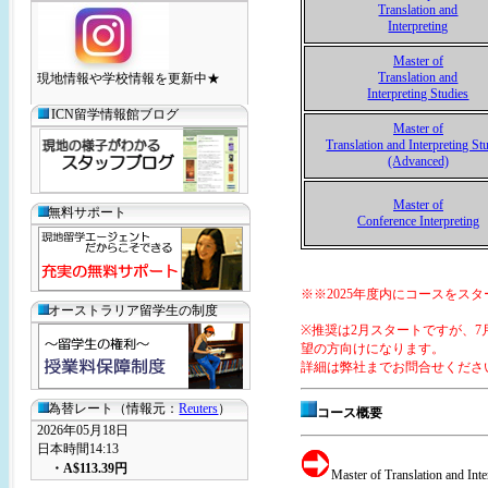
Translation and
Interpreting
Master of
Translation and
現地情報や学校情報を更新中★
Interpreting Studies
ICN留学情報館ブログ
Master of
Translation and Interpreting St
(Advanced)
Master of
無料サポート
Conference Interpreting
※※2025年度内にコースをス
オーストラリア留学生の制度
※推奨は2月スタートですが、7月
望の方向けになります。
詳細は弊社までお問合せくださ
為替レート（情報元：
Reuters
）
コース概要
2026年05月18日
日本時間14:13
・
A$113.39
円
Master of Translation and Inte