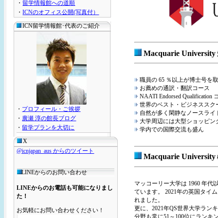
・
留学情報館への道順
・
ICNのオフィス公開(写真付）
ICN留学情報館･代表のご紹介
Macquarie University
職員の 65 ％以上が博士号を
お薦めの通訳・翻訳コース
NAATI Endorsed Qualificatio
世界のベスト・ビジネススク
・
プロフィール・ご挨拶
自然が多く閑静なノースライ
・
廣瀬 淳の館長ブログ
大学周辺には大型ショッピン
・
留学プランを大切に
学内での国際交流も盛ん
X
@icnjapan_aus からのツイート
Macquarie University
LINEからのお問い合わせ
マッコーリー大学は 1960 
LINEからのお電話も可能になりまし
ています。 2021年の英国タ
た！
れました。
更に、2021年QS世界大学ラ
お気軽にお問い合わせください！
分野も常に51～100位にラン