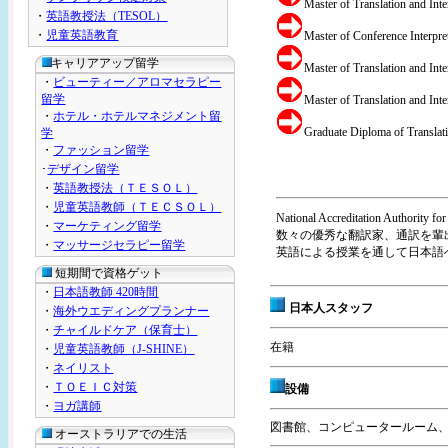
Master of Translation and Int
・
英語教授法（TESOL）
・
児童英語教育
Master of Conference Interpre
キャリアアップ留学
Master of Translation and Inte
・
ビューティー／アロマセラピー
留学
Master of Translation and Int
・
ホテル・ホテルマネジメント留
Graduate Diploma of Translati
学
・
ファッション留学
･
デザイン留学
・
英語教授法（ＴＥＳＯＬ）
・
児童英語教師（ＴＥＣＳＯＬ）
National Accreditation Autho
・
マーケティング留学
数々の優秀な翻訳家、通訳を輩
・
マッサージセラピー留学
英語による授業を通して日本語
短期間で資格ゲット
・
日本語教師 420時間
日本人スタッフ
・
海外ウエディングプランナー
・
チャイルドケア（保育士）
在籍
・
児童英語教師（J-SHINE）
・
ネイリスト
・
ＴＯＥＩＣ対策
設備
・
ヨガ講師
図書館、コンピュータールーム
オーストラリアでの生活