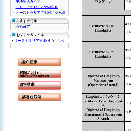
※
パッケージ
・
現地生活ガイド
・
シドニーのおすすめ学生寮
・
オーストラリア留学記／漫画編
おすすめ特集
49
Certificete III in
・
高校留学
Hospitality
※
おすすめリンク集
・
オーストラリア関連･相互リンク
95
Certificete IV in
Hospitality
※
Diploma of Hospitality
95
Management
※
(Operations Strand)
Hospitality パッケージ
Certificate IV in Hospitality
17
+
Diploma of Hospitality
※
Management (Operations
Strand)
10