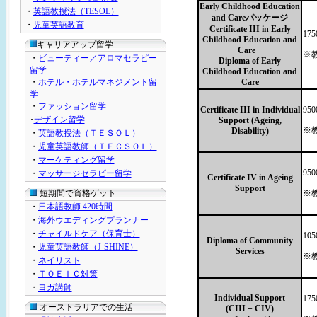
Early Childhood Education
・
英語教授法（TESOL）
and Careパッケージ
・
児童英語教育
Certificate III in Early
17
Childhood Education and
キャリアアップ留学
Care +
※
・
ビューティー／アロマセラピー
Diploma of Early
留学
Childhood Education and
・
ホテル・ホテルマネジメント留
Care
学
・
ファッション留学
Certificate III in Individual
95
･
デザイン留学
Support (Ageing,
※
Disability)
・
英語教授法（ＴＥＳＯＬ）
・
児童英語教師（ＴＥＣＳＯＬ）
・
マーケティング留学
95
・
マッサージセラピー留学
Certificate IV in Ageing
Support
短期間で資格ゲット
※
・
日本語教師 420時間
・
海外ウエディングプランナー
・
チャイルドケア（保育士）
10
Diploma of Community
・
児童英語教師（J-SHINE）
Services
※
・
ネイリスト
・
ＴＯＥＩＣ対策
・
ヨガ講師
Individual Support
17
オーストラリアでの生活
(CIII + CIV)