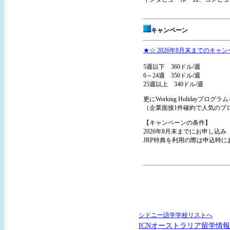
キャンペーン
★☆ 2026年8月末までのキャン
5週以下 360ドル/週
6～24週 350ドル/週
25週以上 340ドル/週
更にWorking Holidayプ
（企業面接1件確約で人気のプ
【キャンペーンの条件】
2026年8月末までにお申し込
JRP特典を利用の際は申込時
シドニー語学学校リストへ
ICNオーストラリア留学情