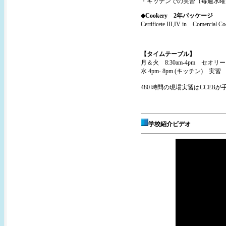
・キッチンでの実習（毎週水曜
◆Cookery 2年パッケージ
Certificete III,IV in Comercial 
【タイムテーブル】
月＆火 8:30am-4pm セオリー
水 4pm- 8pm (キッチン) 実習
480 時間の現場実習はCCEBが
学校紹介ビデオ