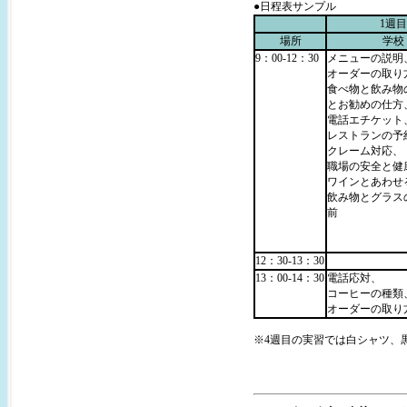
●日程表サンプル
1週目
場所
学校
9：00-12：30
メニューの説明
オーダーの取り
食べ物と飲み物
とお勧めの仕方
電話エチケット
レストランの予
クレーム対応、
職場の安全と健
ワインとあわせ
飲み物とグラス
前
12：30-13：30
13：00-14：30
電話応対、
コーヒーの種類
オーダーの取り
※4週目の実習では白シャツ、