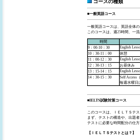
コースの種類
■一般英語コース
一般英語コースは、英語全体の
このコースは、週25時間、一
時間
English Less
9：00-10：30
10：30-11：00
休憩
English Less
11：00-12：30
12：30-13：15
お昼休み
English Less
13：15-14：15
14：30-15：30
Self A
毎週水曜日はJ
■IELTS試験対策コース
このコースは、ＩＥＬＴＳテス
まず、テストの構造や、出題者
テストに必要な時間配分の仕方
【ＩＥＬＴＳテストとは？】