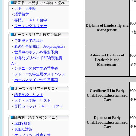
※
豪留学ご出発までの準備の流れ
・
大学、大学院
・
語学留学
・
専門、ＴＡＦＥ留学
95
Diploma of Leadership and
・
ワーキングホリデー
Management
※
オーストラリアお役立ち情報
・
ご出発までの流れ
・
豪の仕事情報は「Job prospects」
・
世界中のホテルを格安予約
Advanced Diploma of
95
・
お得なプリペイドSIM(現地購
Leadership and
入）
Management
※
・
シドニーのおすすめ学生寮
・
シドニーの学生用ゲストハウス
・
ホームステイでの注意事項
オーストラリア学校リスト
Certificete III in Early
95
・
語学学校 リスト
Childhood Education and
※
Care
・
大学・大学院 リスト
・
専門カレッジ・TAFE リスト
目的別 語学学校(シドニ-)
Diploma of Early
95
Childhood Education and
・
IELTS対策
※
Care
・
TOEIC対策
・
ケンブリッジ検定対策