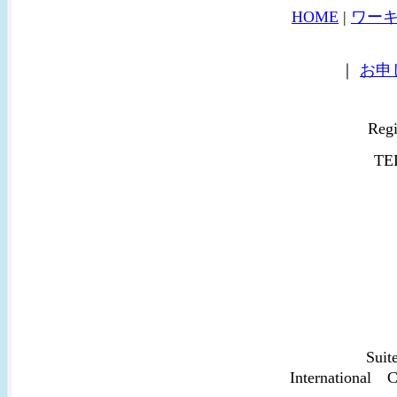
HOME
|
ワー
｜
お申
Reg
TE
Suit
Internation