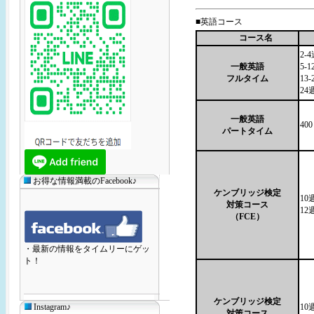
■英語コース
コース名
2-
一般英語
5-
フルタイム
13
24
一般英語
40
パートタイム
お得な情報満載のFacebook♪
ケンブリッジ検定
10
対策コース
12
（FCE）
・最新の情報をタイムリーにゲッ
ト！
ケンブリッジ検定
Instagram♪
10
対策コース