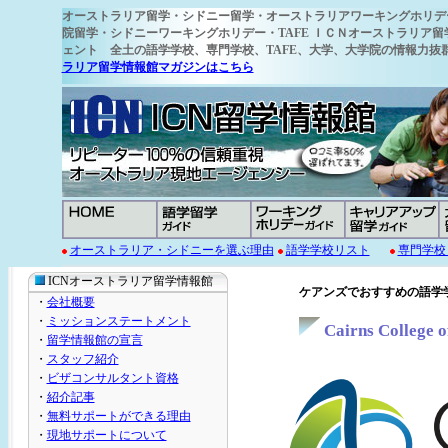
オーストラリア留学
・シドニー留学・オーストラリアワーキングホリデ
院留学・シドニーワーキングホリデー・TAFE ＩＣＮオーストラリア留
ェント 全土の語学学校
、専門学校、TAFE、大学、大学院の情報力
ラリア留学情報館マガジンはこちら
オーストラリア・シドニーを選ぶ理由
語学学校リスト
専門学校
ICNオーストラリア留学情報館
ケアンズでおすすめの語学
・
会社概要
・
ミッションステートメント
Cairns Coll
・
留学情報館の宣言
・
スタッフ紹介
・
ビザコンサルタント資格
・
紹介記事
・
無料サポートができる理由
・
現地サポートについて