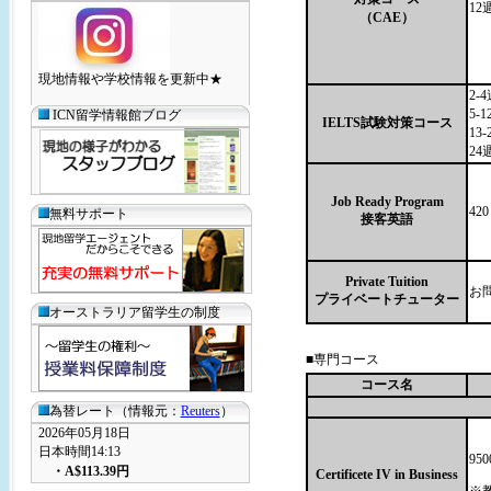
12
（CAE）
現地情報や学校情報を更新中★
2-
5-
ICN留学情報館ブログ
IELTS試験対策コース
13
24
Job Ready Program
42
無料サポート
接客英語
Private Tuition
お
プライベートチューター
オーストラリア留学生の制度
■専門コース
コース名
為替レート（情報元：
Reuters
）
2026年05月18日
日本時間14:13
95
・
A$113.39
円
Certificete IV in Business