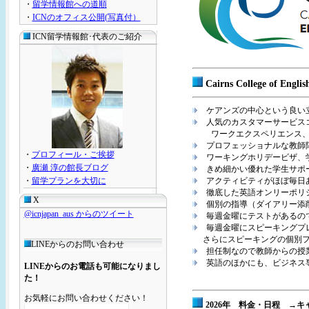
・
留学情報館への道順
・
ICNのオフィス公開(写真付）
ICN留学情報館･代表のご紹介
Cairns College of Engl
ケアンズの中心という良い
人気のカスタマーサービスコ
ワークエクスペリエンス、ホ
プロフェッショナルな教師
・
プロフィール・ご挨拶
ワーキングホリデービザ、学
・
廣瀬 淳の館長ブログ
きめ細かい優れた学生サポ
・
留学プランを大切に
アクティビティがほぼ毎日
徹底した英語オンリーポリ
X
個別の指導（ダイアリー添
@icnjapan_aus からのツイート
毎週金曜にテストがあるので
毎週金曜にスピーキングプレ
さらにスピーキングの個別フ
LINEからのお問い合わせ
担任制なので教師からの授
英語のほかにも、ビジネス
LINEからのお電話も可能になりまし
た！
お気軽にお問い合わせください！
2026年 料金・日程 →