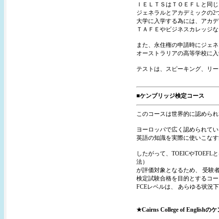
ＩＥＬＴＳはＴＯＥＦＬと同じ
ジェネラルとアカデミックの2
大学に入学する為には、アカデミ
ＴＡＦＥやビジネスカレッジなど
また、永住権の申請時にジェネ
オーストラリアの高等学校に入
テストは、スピーキング、リー
■ケンブリッジ検定コース
このコースは世界的に認められ
ヨーロッパで広く認められてい
英語の知識を実際に使いこなす
したがって、TOEICやTOE
法）
が評価対象となるため、 受験
検定試験合格を目的とするコー
FCEレベルは、 あらゆる状
★Cairns College of En