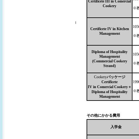
Certificete III in Comercial
Cookery
※
ｌ
10
Certificete IV in Kitchen
Management
※
Diploma of Hospitality
10
Management
(Commercial Cookery
※
Strand)
Cookery
パッケージ
Certificete
19
IV in Comercial Cookery＋
※教
Diploma of Hospitality
Management
その他にかかる費用
入学金