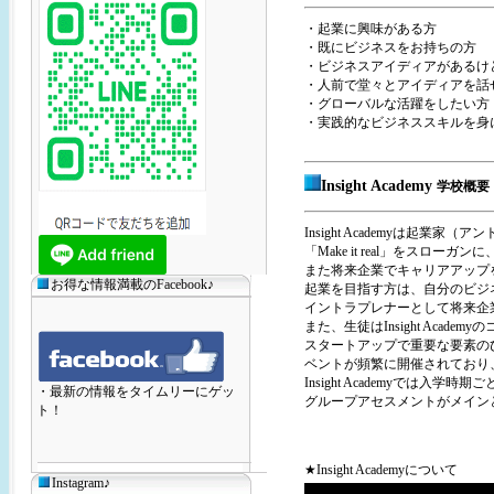
・起業に興味がある方
・既にビジネスをお持ちの方
・ビジネスアイディアがあるけ
・人前で堂々とアイディアを話
・グローバルな活躍をしたい方
・実践的なビジネススキルを身
Insight Academy
学校概要
Insight Academyは起
「Make it real」をス
また将来企業でキャリアアップ
お得な情報満載のFacebook♪
起業を目指す方は、自分のビジ
イントラプレナーとして将来企
また、生徒はInsight Aca
スタートアップで重要な要素の
ベントが頻繁に開催されており、
Insight Academyでは
・最新の情報をタイムリーにゲッ
グループアセスメントがメイン
ト！
★Insight Academyについて
Instagram♪