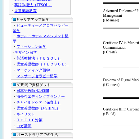
・
英語教授法（TESOL）
・
児童英語教育
Advanced Diploma of 
Management
キャリアアップ留学
(i Manage)
・
ビューティー／アロマセラピー
留学
・
ホテル・ホテルマネジメント留
学
Certificate IV in Marke
・
ファッション留学
Communication
(i Create)
･
デザイン留学
・
英語教授法（ＴＥＳＯＬ）
・
児童英語教師（ＴＥＣＳＯＬ）
・
マーケティング留学
・
マッサージセラピー留学
Diploma of Digital Mar
短期間で資格ゲット
(i Connect)
・
日本語教師 420時間
・
海外ウエディングプランナー
・
チャイルドケア（保育士）
・
児童英語教師（J-SHINE）
Certificate III in Carpen
(i Build)
・
ネイリスト
・
ＴＯＥＩＣ対策
・
ヨガ講師
オーストラリアでの生活