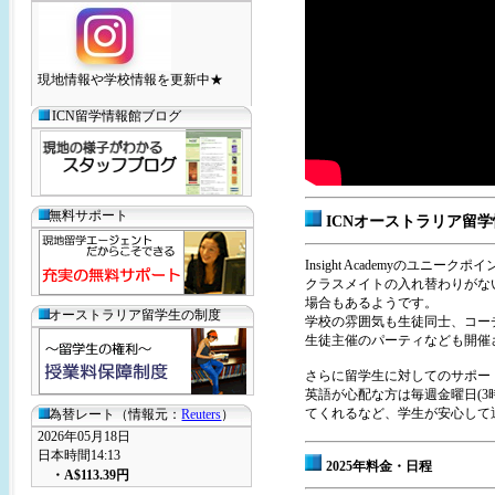
現地情報や学校情報を更新中★
ICN留学情報館ブログ
無料サポート
ICNオーストラリア留
Insight Academyのユ
クラスメイトの入れ替わりがな
場合もあるようです。
オーストラリア留学生の制度
学校の雰囲気も生徒同士、コー
生徒主催のパーティなども開催
さらに留学生に対してのサポー
英語が心配な方は毎週金曜日(
てくれるなど、学生が安心して
為替レート（情報元：
Reuters
）
2026年05月18日
日本時間14:13
2025年料金・日程
・
A$113.39
円