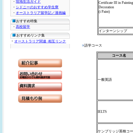
・
現地生活ガイド
Certificate III in Paintin
・
シドニーのおすすめ学生寮
Decoration
(i Paint)
・
オーストラリア留学記／漫画編
おすすめ特集
・
高校留学
インターンシップ
おすすめリンク集
・
オーストラリア関連･相互リンク
語学コース
コース名
一般英語
IELTS
ケンブリッジ英検コ