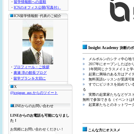
・
留学情報館への道順
・
ICNのオフィス公開(写真付）
ICN留学情報館･代表のご紹介
Insight Academy
決断のポ
メルボルンのシティ中心地
2017年にオープンしたばか
・
プロフィール・ご挨拶
1年間同じクラスメイトと
・
廣瀬 淳の館長ブログ
起業に興味のある方はアイ
・
留学プランを大切に
無料英語レッスンが受講可
すでにビジネスを始めてい
X
る
@icnjapan_aus からのツイート
実際の起業家たちなどゲスト
無料で参加できる（イベントは
起業家たちとのネットワー
LINEからのお問い合わせ
LINEからのお電話も可能になりまし
た！
お気軽にお問い合わせください！
こんな方にオススメ