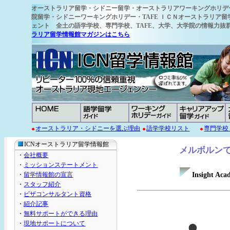
オーストラリア留学
・シドニー留学・オーストラリアワーキングホリデ
院留学・シドニーワーキングホリデー・TAFE ＩＣＮオーストラリア留
ェント 全土の語学学校
、専門学校、TAFE、大学、大学院の情報力
ラリア留学情報館マガジンはこちら
オーストラリア・シドニーを選ぶ理由
語学学校リスト
専門学校
ICNオーストラリア留学情報館
メルボルン
・
会社概要
・
ミッションステートメント
・
留学情報館の宣言
Insight
・
スタッフ紹介
・
ビザコンサルタント資格
・
紹介記事
・
無料サポートができる理由
・
現地サポートについて