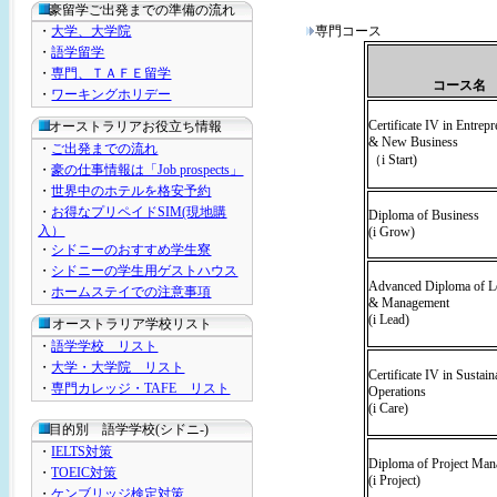
豪留学ご出発までの準備の流れ
・
大学、大学院
専門コース
・
語学留学
・
専門、ＴＡＦＥ留学
コース名
・
ワーキングホリデー
Certificate IV in Entrep
オーストラリアお役立ち情報
& New Business
・
ご出発までの流れ
（i Start)
・
豪の仕事情報は「Job prospects」
・
世界中のホテルを格安予約
・
お得なプリペイドSIM(現地購
Diploma of Business
入）
(i Grow)
・
シドニーのおすすめ学生寮
・
シドニーの学生用ゲストハウス
Advanced Diploma of L
・
ホームステイでの注意事項
& Management
(i Lead)
オーストラリア学校リスト
・
語学学校 リスト
・
大学・大学院 リスト
Certificate IV in Sustain
・
専門カレッジ・TAFE リスト
Operations
(i Care)
目的別 語学学校(シドニ-)
・
IELTS対策
Diploma of Project Ma
・
TOEIC対策
(i Project)
・
ケンブリッジ検定対策