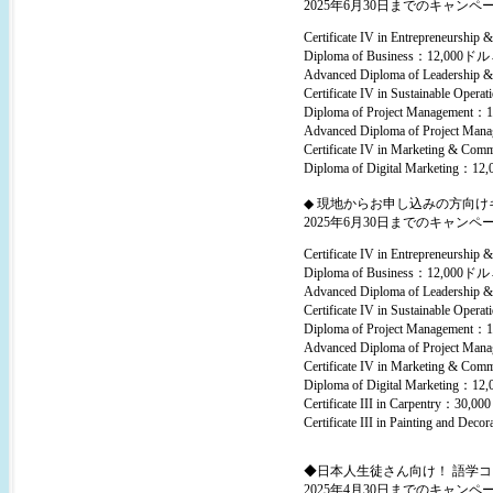
2025年6月30日までのキャンペ
Certificate IV in Entrepreneur
Diploma of Business：12,000ド
Advanced Diploma of Leadersh
Certificate IV in Sustainable O
Diploma of Project Managemen
Advanced Diploma of Project 
Certificate IV in Marketing & 
Diploma of Digital Marketing：
◆ 現地からお申し込みの方向
2025年6月30日までのキャンペ
Certificate IV in Entrepreneur
Diploma of Business：12,000ド
Advanced Diploma of Leadersh
Certificate IV in Sustainable O
Diploma of Project Managemen
Advanced Diploma of Project 
Certificate IV in Marketing & 
Diploma of Digital Marketing：
Certificate III in Carpentry：30,0
Certificate III in Painting and De
◆日本人生徒さん向け！ 語学
2025年4月30日までのキャンペ