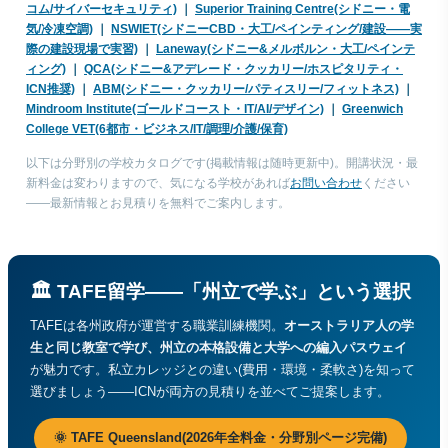
コム/サイバーセキュリティ)
｜
Superior Training Centre(シドニー・電
気/冷凍空調)
｜
NSWIET(シドニーCBD・大工/ペインティング/建設——実
際の建設現場で実習)
｜
Laneway(シドニー&メルボルン・大工/ペインテ
ィング)
｜
QCA(シドニー&アデレード・クッカリー/ホスピタリティ・
ICN推奨)
｜
ABM(シドニー・クッカリー/パティスリー/フィットネス)
｜
Mindroom Institute(ゴールドコースト・IT/AI/デザイン)
｜
Greenwich
College VET(6都市・ビジネス/IT/調理/介護/保育)
以下は分野別の学校カタログです(掲載情報は随時更新中)。開講状況・最
新料金は変わりますので、気になる学校があれば
お問い合わせ
ください
——最新情報とお見積りを無料でご案内します。
🏛 TAFE留学——「州立で学ぶ」という選択
TAFEは各州政府が運営する職業訓練機関。
オーストラリア人の学
生と同じ教室で学び、州立の本格設備と大学への編入パスウェイ
が魅力です。私立カレッジとの違い(費用・環境・柔軟さ)を知って
選びましょう——ICNが両方の見積りを並べてご提案します。
🌞 TAFE Queensland(2026年全料金・分野別ページ完備)