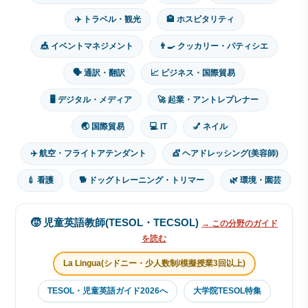
✈️ トラベル・観光
🏨 ホスピタリティ
🎪 イベントマネジメント
👨‍🍳 クッカリー・パティシエ
🗣 通訳・翻訳
📈 ビジネス・国際貿易
🖥 デジタル・メディア
🚀 起業・アントレプレナー
🌏 国際貿易
💻 IT
💅 ネイル
✈️ 航空・フライトアテンダント
💇 ヘアドレッシング(美容師)
💉 看護
🐕 ドッグトレーニング・トリマー
🌿 環境・園芸
🧒 児童英語教師(TESOL・TECSOL)
→ この分野のガイド
を読む
La Lingua(シドニー・少人数制/模擬授業3回以上)
TESOL・児童英語ガイド2026へ
大学院TESOL特集