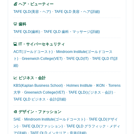
💇 ヘア・ビューティー
TAFE QLD(美容・ヘア)
・
TAFE QLD 美容・ヘア(詳細)
🦷 歯科
TAFE QLD(歯科)
・
TAFE QLD 歯科・マッサージ(詳細)
💻 IT・サイバーセキュリティ
ACIT(ゴールドコースト)
・
Mindroom Institute(ゴールドコース
ト)
・
Greenwich College(VET)
・
TAFE QLD(IT)
・
TAFE QLD IT(詳
細)
📈 ビジネス・会計
KBS(Kaplan Business School)
・
Holmes Institute
・
IKON
・
Torrens
大学
・
Greenwich College(VET)
・
TAFE QLD(ビジネス・会計)
・
TAFE QLD ビジネス・会計(詳細)
🎨 デザイン・ファッション
SAE
・
Mindroom Institute(ゴールドコースト)
・
TAFE QLD(デザイ
ン)
・
TAFE QLD(ファッション)
・
TAFE QLD グラフィック・メディ
ア(詳細)
・
TAFE QLD インテリア・音楽(詳細)