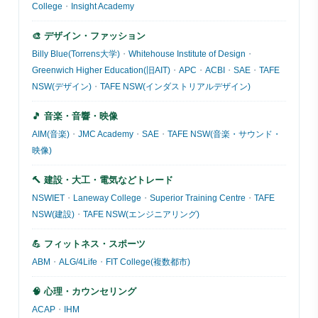
College
・
Insight Academy
🎨 デザイン・ファッション
Billy Blue(Torrens大学)
・
Whitehouse Institute of Design
・
Greenwich Higher Education(旧AIT)
・
APC
・
ACBI
・
SAE
・
TAFE
NSW(デザイン)
・
TAFE NSW(インダストリアルデザイン)
🎵 音楽・音響・映像
AIM(音楽)
・
JMC Academy
・
SAE
・
TAFE NSW(音楽・サウンド・
映像)
🔨 建設・大工・電気などトレード
NSWIET
・
Laneway College
・
Superior Training Centre
・
TAFE
NSW(建設)
・
TAFE NSW(エンジニアリング)
💪 フィットネス・スポーツ
ABM
・
ALG/4Life
・
FIT College(複数都市)
🧠 心理・カウンセリング
ACAP
・
IHM