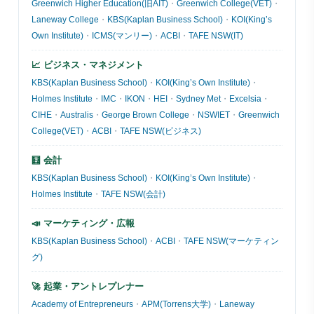
Greenwich Higher Education(旧AIT)
・
Greenwich College(VET)
・
Laneway College
・
KBS(Kaplan Business School)
・
KOI(King’s
Own Institute)
・
ICMS(マンリー)
・
ACBI
・
TAFE NSW(IT)
📈 ビジネス・マネジメント
KBS(Kaplan Business School)
・
KOI(King’s Own Institute)
・
Holmes Institute
・
IMC
・
IKON
・
HEI
・
Sydney Met
・
Excelsia
・
CIHE
・
Australis
・
George Brown College
・
NSWIET
・
Greenwich
College(VET)
・
ACBI
・
TAFE NSW(ビジネス)
🧮 会計
KBS(Kaplan Business School)
・
KOI(King’s Own Institute)
・
Holmes Institute
・
TAFE NSW(会計)
📣 マーケティング・広報
KBS(Kaplan Business School)
・
ACBI
・
TAFE NSW(マーケティン
グ)
🚀 起業・アントレプレナー
Academy of Entrepreneurs
・
APM(Torrens大学)
・
Laneway