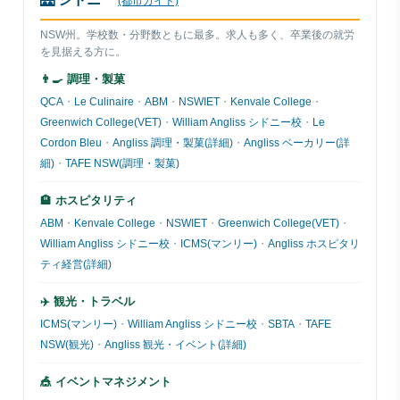
(都市ガイド)
NSW州。学校数・分野数ともに最多。求人も多く、卒業後の就労
を見据える方に。
👨‍🍳 調理・製菓
QCA
・
Le Culinaire
・
ABM
・
NSWIET
・
Kenvale College
・
Greenwich College(VET)
・
William Angliss シドニー校
・
Le
Cordon Bleu
・
Angliss 調理・製菓(詳細)
・
Angliss ベーカリー(詳
細)
・
TAFE NSW(調理・製菓)
🏨 ホスピタリティ
ABM
・
Kenvale College
・
NSWIET
・
Greenwich College(VET)
・
William Angliss シドニー校
・
ICMS(マンリー)
・
Angliss ホスピタリ
ティ経営(詳細)
✈️ 観光・トラベル
ICMS(マンリー)
・
William Angliss シドニー校
・
SBTA
・
TAFE
NSW(観光)
・
Angliss 観光・イベント(詳細)
🎪 イベントマネジメント