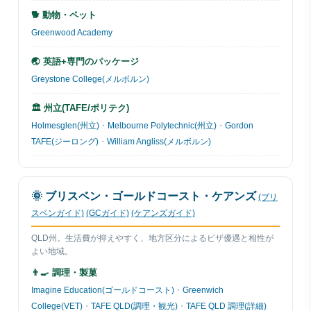
🐕 動物・ペット
Greenwood Academy
🌏 英語+専門のパッケージ
Greystone College(メルボルン)
🏛 州立(TAFE/ポリテク)
Holmesglen(州立)
・
Melbourne Polytechnic(州立)
・
Gordon
TAFE(ジーロング)
・
William Angliss(メルボルン)
🌞 ブリスベン・ゴールドコースト・ケアンズ
(ブリ
スベンガイド)
(GCガイド)
(ケアンズガイド)
QLD州。生活費が抑えやすく、地方区分によるビザ優遇と相性が
よい地域。
👨‍🍳 調理・製菓
Imagine Education(ゴールドコースト)
・
Greenwich
College(VET)
・
TAFE QLD(調理・観光)
・
TAFE QLD 調理(詳細)