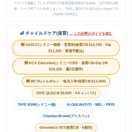
※かつて掲載していたTESOL/児童英語提供校(ih Sydney・LETS等)は閉
校・コース終了のため外しました。現在ご案内できるのはLa Linguaです
(2026年7月時点)。
👶 チャイルドケア(保育)
→ この分野のガイドを読む
🆕 SGSCC(シドニー南部・非営利/保育CIII $10,700・Dip
$12,200・実習手配込)
🆕 KCA Education(シドニーCBD・保育CIII+Dip 2年
$19,200・週2日通学)
🆕 MCTA(メルボルン・毎月入学/保育CIII $13,400)
TAFE QLD(CIII $9,600・4キャンパス)
TAFE NSW(シドニー他)
ALG/4Life(SYD・MEL・PER)
Charlton Brown(ブリスベン)
Greenwich VET(保育CIII・6都市)