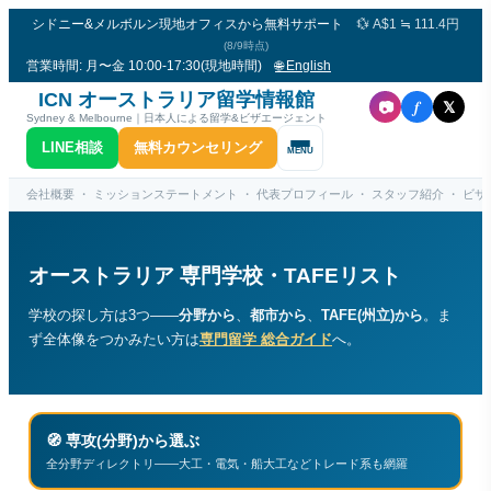
シドニー&メルボルン現地オフィスから無料サポート
💱 A$1 ≒ 111.4円
(8/9時点)
営業時間: 月〜金 10:00-17:30(現地時間)
🌐 English
ICN オーストラリア留学情報館
f
📷
𝕏
Sydney & Melbourne｜日本人による留学&ビザエージェント
LINE相談
無料カウンセリング
MENU
会社概要
・
ミッションステートメント
・
代表プロフィール
・
スタッフ紹介
・
ビザコ
オーストラリア 専門学校・TAFEリスト
学校の探し方は3つ——
分野から
、
都市から
、
TAFE(州立)から
。ま
ず全体像をつかみたい方は
専門留学 総合ガイド
へ。
🧭
専攻(分野)から選ぶ
全分野ディレクトリ——大工・電気・船大工などトレード系も網羅