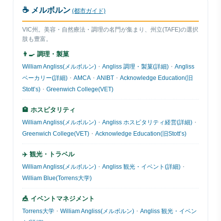
☕ メルボルン
(都市ガイド)
VIC州。美容・自然療法・調理の名門が集まり、州立(TAFE)の選択
肢も豊富。
👨‍🍳 調理・製菓
William Angliss(メルボルン)
・
Angliss 調理・製菓(詳細)
・
Angliss
ベーカリー(詳細)
・
AMCA
・
ANIBT
・
Acknowledge Education(旧
Stott’s)
・
Greenwich College(VET)
🏨 ホスピタリティ
William Angliss(メルボルン)
・
Angliss ホスピタリティ経営(詳細)
・
Greenwich College(VET)
・
Acknowledge Education(旧Stott’s)
✈️ 観光・トラベル
William Angliss(メルボルン)
・
Angliss 観光・イベント(詳細)
・
William Blue(Torrens大学)
🎪 イベントマネジメント
Torrens大学
・
William Angliss(メルボルン)
・
Angliss 観光・イベン