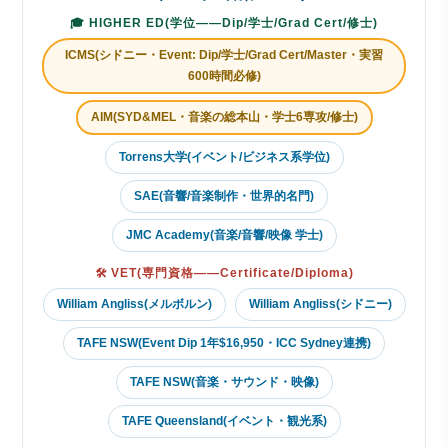
🎓 HIGHER ED(学位——Dip/学士/Grad Cert/修士)
ICMS(シドニー・Event: Dip/学士/Grad Cert/Master・実習
600時間必修)
AIM(SYD&MEL・音楽の総本山・学士6専攻/修士)
Torrens大学(イベント/ビジネス系学位)
SAE(音響/音楽制作・世界的名門)
JMC Academy(音楽/音響/映像 学士)
🛠 VET(専門資格——Certificate/Diploma)
William Angliss(メルボルン)
William Angliss(シドニー)
TAFE NSW(Event Dip 1年$16,950・ICC Sydney連携)
TAFE NSW(音楽・サウンド・映像)
TAFE Queensland(イベント・観光系)