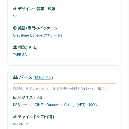
🎨 デザイン・音響・映像
SAE
🌏 英語+専門のパッケージ
Greystone College(アデレード)
🏛 州立(TAFE)
TAFE SA
🌅 パース
(都市ガイド)
WA州。日本人が少なく、地方区分の優遇も受けやすい環境。
📈 ビジネス・会計
KBS パース
・
CIHE
・
Greenwich College(VET)
・
IKON
👶 チャイルドケア(保育)
ALG/4Life