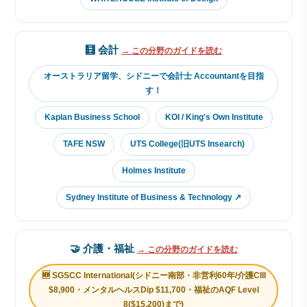
🧮 会計
→ この分野のガイドを読む
オーストラリア留学、シドニーで会計士 Accountantを目指
す！
Kaplan Business School
KOI / King's Own Institute
TAFE NSW
UTS College(旧UTS Insearch)
Holmes Institute
Sydney Institute of Business & Technology ↗
🤝 介護・福祉
→ この分野のガイドを読む
🆕 SGSCC International(シドニー南部・非営利60年/介護CIII
$8,900・メンタルヘルスDip $11,700・福祉のAQF Level
8($15,200)まで)