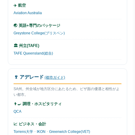
✈️ 航空
Aviation Australia
🌏 英語+専門のパッケージ
Greystone College(ブリスベン)
🏛 州立(TAFE)
TAFE Queensland(総合)
🍷 アデレード
(都市ガイド)
SA州。州全域が地方区分にあたるため、ビザ面の優遇と相性がよ
い都市。
👨‍🍳 調理・ホスピタリティ
QCA
📈 ビジネス・会計
Torrens大学
・
IKON
・
Greenwich College(VET)