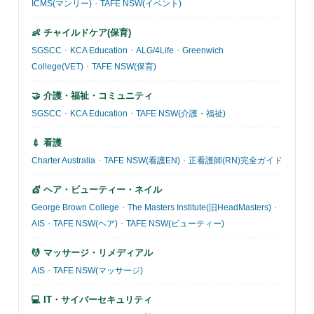
ICMS(マンリー)
・
TAFE NSW(イベント)
👶 チャイルドケア(保育)
SGSCC
・
KCA Education
・
ALG/4Life
・
Greenwich
College(VET)
・
TAFE NSW(保育)
🤝 介護・福祉・コミュニティ
SGSCC
・
KCA Education
・
TAFE NSW(介護・福祉)
💉 看護
Charter Australia
・
TAFE NSW(看護EN)
・
正看護師(RN)完全ガイド
💇 ヘア・ビューティー・ネイル
George Brown College
・
The Masters Institute(旧HeadMasters)
・
AIS
・
TAFE NSW(ヘア)
・
TAFE NSW(ビューティー)
💆 マッサージ・リメディアル
AIS
・
TAFE NSW(マッサージ)
💻 IT・サイバーセキュリティ