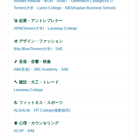
Holmes Institute
・
IKON
・
ANIBT
・
Greenwich College(VET)
・
Torrens大学
・
Lyons College
・
KBS(Kaplan Business School)
🚀 起業・アントレプレナー
APM(Torrens大学)
・
Laneway College
🎨 デザイン・ファッション
Billy Blue(Torrens大学)
・
SAE
🎵 音楽・音響・映像
AIM(音楽)
・
JMC Academy
・
SAE
🔨 建設・大工・トレード
Laneway College
💪 フィットネス・スポーツ
ALG/4Life
・
FIT College(複数都市)
🧠 心理・カウンセリング
ACAP
・
IHM