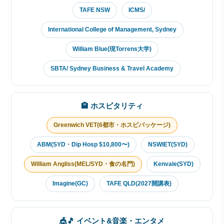
TAFE NSW
ICMS/
International College of Management, Sydney
William Blue(現Torrens大学)
SBTA/ Sydney Business & Travel Academy
🏨 ホスピタリティ
Greenwich VET(6都市・ホスピパッケージ)
ABM(SYD・Dip Hosp $10,800〜)
NSWIET(SYD)
William Angliss(MEL/SYD・食の名門)
Kenvale(SYD)
Imagine(GC)
TAFE QLD(2027開講表)
🎪🎵 イベント&音楽・エンタメ