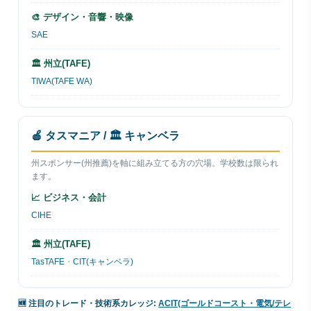
🎨 デザイン・音響・映像
SAE
🏛 州立(TAFE)
TIWA(TAFE WA)
🍎 タスマニア / 🏛 キャンベラ
州スポンサー(州推薦)を軸に組み立てる方の穴場。学校数は限られ
ます。
📈 ビジネス・会計
CIHE
🏛 州立(TAFE)
TasTAFE
・
CIT(キャンベラ)
🆕 注目のトレード・技術系カレッジ:
ACIT(ゴールドコースト・電気/テレ