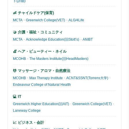
ト(詳細)
👶 チャイルドケア(保育)
MCTA
・
Greenwich College(VET)
・
ALG/4Life
🤝 介護・福祉・コミュニティ
MCTA
・
Acknowledge Education(旧Stott’s)
・
ANIBT
💇 ヘア・ビューティー・ネイル
MCOHB
・
The Masters Institute(旧HeadMasters)
💆 マッサージ・アロマ・自然療法
MCOHB
・
Max Therapy Institute
・
ACNT&SSNT(Torrens大学)
・
Endeavour College of Natural Health
💻 IT
Greenwich Higher Education(旧AIT)
・
Greenwich College(VET)
・
Laneway College
📈 ビジネス・会計