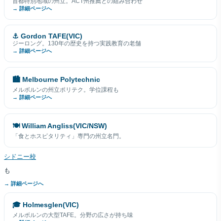
首都特別地域の州立。ACT州推薦との組み合わせ
→ 詳細ページへ
⚓ Gordon TAFE(VIC)
ジーロング。130年の歴史を持つ実践教育の老舗
→ 詳細ページへ
🏙 Melbourne Polytechnic
メルボルンの州立ポリテク。学位課程も
→ 詳細ページへ
🍽 William Angliss(VIC/NSW)
「食とホスピタリティ」専門の州立名門。
シドニー校
も
→ 詳細ページへ
🎓 Holmesglen(VIC)
メルボルンの大型TAFE。分野の広さが持ち味