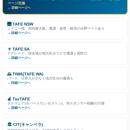
ページ完備
→ 詳細ページへ
🌉 TAFE NSW
シドニー他・州内最大級。看護・保育・観光の分野ページあり
→ 詳細ページへ
🍷 TAFE SA
アデレード。州全域が地方区分でビザ優遇と相性◎
→ 詳細ページへ
🌅 TIWA(TAFE WA)
パース。日本人が少なく地方区分の優遇も
→ 詳細ページへ
🍎 TasTAFE
タスマニア(ホバート/ロンセストン)。州スポンサー戦略の穴場
→ 詳細ページへ
🏛 CIT(キャンベラ)