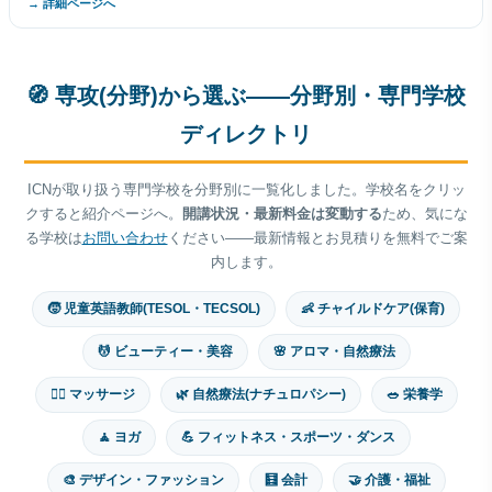
→ 詳細ページへ
🧭 専攻(分野)から選ぶ——分野別・専門学校
ディレクトリ
ICNが取り扱う専門学校を分野別に一覧化しました。学校名をクリッ
クすると紹介ページへ。
開講状況・最新料金は変動する
ため、気にな
る学校は
お問い合わせ
ください——最新情報とお見積りを無料でご案
内します。
🧒 児童英語教師(TESOL・TECSOL)
👶 チャイルドケア(保育)
💆 ビューティー・美容
🌸 アロマ・自然療法
💆‍♂️ マッサージ
🌿 自然療法(ナチュロパシー)
🥗 栄養学
🧘 ヨガ
💪 フィットネス・スポーツ・ダンス
🎨 デザイン・ファッション
🧮 会計
🤝 介護・福祉