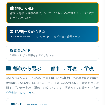
🏙
都市から選ぶ
都市 → 専攻 → 学校の順に。シドニー/メルボルン/ブリスベン・GC/アデ
レード/パースほか
🏛
TAFE(州立)から選ぶ
QLD/NSW/SA/WA/Tas/キャンベラ——公式料金・分野ページ
📚
総合ガイド
仕組み・ビザ・費用をまず知りたい方へ
🏙 都市から選ぶ——都市 → 専攻 → 学校
都市を決めてから、その都市で
何を学べるか(専攻)
、その専攻を
どの学校
が開講しているか
の順に並べました。主要校のみの掲載で、複数都市に展
開する学校は各都市に重ねて記載しています。専攻から先に決めたい方は
分野別ディレクトリ
へ。
🌉 シドニー