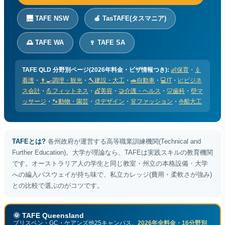
🌉 TAFE NSW
🍎 TasTAFE(タスマニア)
🌅 TAFE WA
🍷 TAFE SA
TAFE QLD 分野別ページ(2026年料金・ビザ情報つき):
👶保育
・
💉
看護
・
👨‍🍳調理・観光
・
🔨建設・大工
・
🚗自動車
・
💻IT
・
📈ビジネ
ス会計
・
💪フィットネス
・
💇美容
・
🤝介護・ヘルス
・
🦷歯科
・
💆マ
ッサージ
・
🐾動物・園芸
・
🎨デザイン
・
👗ファッション
・
⛵船大工
TAFEとは?
各州政府が運営する高等職業訓練機関(Technical and
Further Education)。大学が理論なら、TAFEは実践スキルの教育機関
です。オーストラリア人の学生と同じ教室・州立の本格設備・大学
への編入パスウェイが持ち味で、私立カレッジ(費用・柔軟さが強み)
との比較で選ぶのがコツです。
🌞 TAFE Queensland
ブリスベン・GC・ケアンズ他25キャンパス。
2026年全料金・16分野別