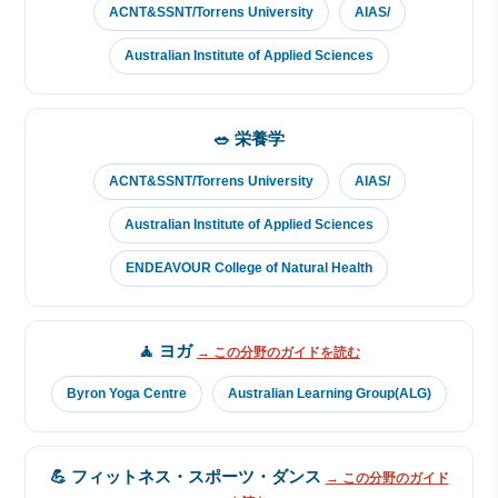
ACNT&SSNT/Torrens University
AIAS/
Australian Institute of Applied Sciences
🥗 栄養学
ACNT&SSNT/Torrens University
AIAS/
Australian Institute of Applied Sciences
ENDEAVOUR College of Natural Health
🧘 ヨガ
→ この分野のガイドを読む
Byron Yoga Centre
Australian Learning Group(ALG)
💪 フィットネス・スポーツ・ダンス
→ この分野のガイド