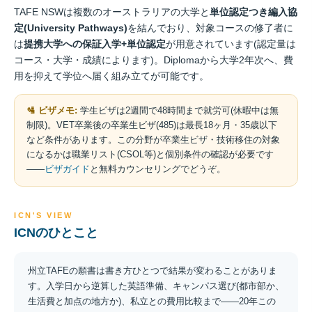
TAFE NSWは複数のオーストラリアの大学と
単位認定つき編入協
定(University Pathways)
を結んでおり、対象コースの修了者に
は
提携大学への保証入学+単位認定
が用意されています(認定量は
コース・大学・成績によります)。Diplomaから大学2年次へ、費
用を抑えて学位へ届く組み立てが可能です。
🛂 ビザメモ:
学生ビザは2週間で48時間まで就労可(休暇中は無
制限)。VET卒業後の卒業生ビザ(485)は最長18ヶ月・35歳以下
など条件があります。この分野が卒業生ビザ・技術移住の対象
になるかは職業リスト(CSOL等)と個別条件の確認が必要です
——
ビザガイド
と無料カウンセリングでどうぞ。
ICN'S VIEW
ICNのひとこと
州立TAFEの願書は書き方ひとつで結果が変わることがありま
す。入学日から逆算した英語準備、キャンパス選び(都市部か、
生活費と加点の地方か)、私立との費用比較まで——20年この