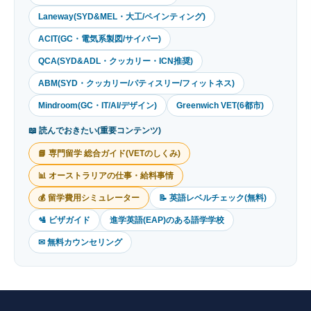
Laneway(SYD&MEL・大工/ペインティング)
ACIT(GC・電気系製図/サイバー)
QCA(SYD&ADL・クッカリー・ICN推奨)
ABM(SYD・クッカリー/パティスリー/フィットネス)
Mindroom(GC・IT/AI/デザイン)
Greenwich VET(6都市)
📖 読んでおきたい(重要コンテンツ)
📘 専門留学 総合ガイド(VETのしくみ)
📊 オーストラリアの仕事・給料事情
💰 留学費用シミュレーター
📝 英語レベルチェック(無料)
🛂 ビザガイド
進学英語(EAP)のある語学学校
✉ 無料カウンセリング