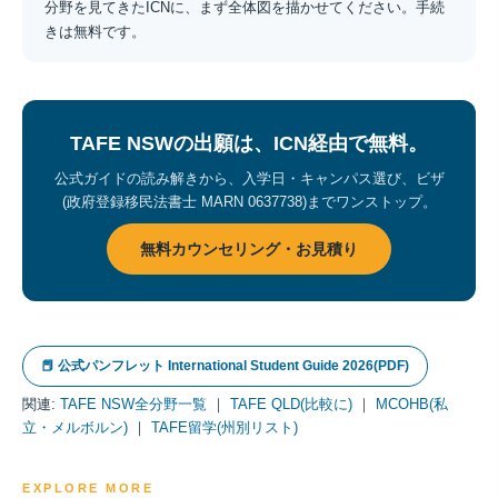
分野を見てきたICNに、まず全体図を描かせてください。手続
きは無料です。
TAFE NSWの出願は、ICN経由で無料。
公式ガイドの読み解きから、入学日・キャンパス選び、ビザ
(政府登録移民法書士 MARN 0637738)までワンストップ。
無料カウンセリング・お見積り
📕 公式パンフレット International Student Guide 2026(PDF)
関連:
TAFE NSW全分野一覧
｜
TAFE QLD(比較に)
｜
MCOHB(私
立・メルボルン)
｜
TAFE留学(州別リスト)
EXPLORE MORE