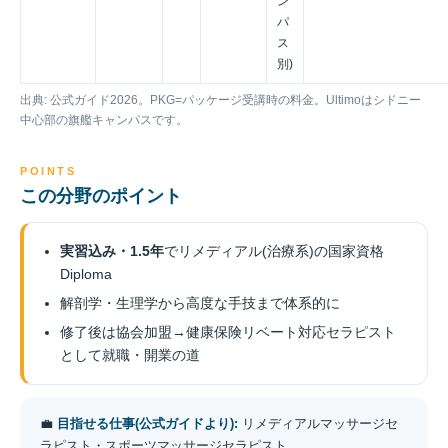
ン
パ
ス
別)
出典: 公式ガイド2026。PKG=パッケージ受講時の料金。Ultimoはシドニー
中心部の旗艦キャンパスです。
POINTS
この分野のポイント
実習込み・1.5年
でリメディアル(治療系)の国家資格
Diploma
解剖学・生理学から高度な手技まで体系的に
修了後は協会加盟→健康保険リベート対応セラピスト
として就職・開業の道
💼
目指せる仕事(公式ガイドより):
リメディアルマッサージセ
ラピスト・スポーツマッサージセラピスト