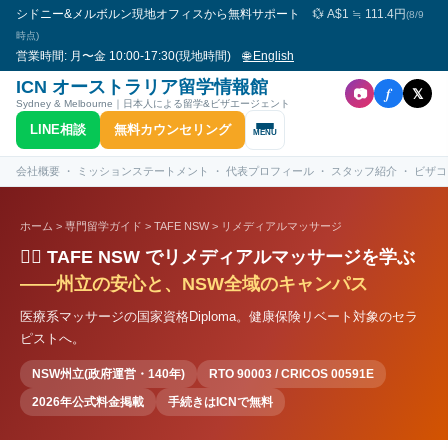
シドニー&メルボルン現地オフィスから無料サポート
💱 A$1 ≒ 111.4円
(8/9
時点)
営業時間: 月〜金 10:00-17:30(現地時間)
🌐 English
ICN オーストラリア留学情報館
f
📷
𝕏
Sydney & Melbourne｜日本人による留学&ビザエージェント
LINE相談
無料カウンセリング
MENU
会社概要
・
ミッションステートメント
・
代表プロフィール
・
スタッフ紹介
・
ビザコン
ホーム
>
専門留学ガイド
>
TAFE NSW
> リメディアルマッサージ
💆‍♂️ TAFE NSW でリメディアルマッサージを学ぶ
——州立の安心と、NSW全域のキャンパス
医療系マッサージの国家資格Diploma。健康保険リベート対象のセラ
ピストへ。
NSW州立(政府運営・140年)
RTO 90003 / CRICOS 00591E
2026年公式料金掲載
手続きはICNで無料