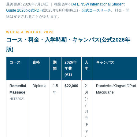
最終更新: 2026年7月14日 ｜ 根拠資料:
TAFE NSW International Student
Guide 2026(公式PDF)
(2025年8月印刷時点)・
公式コースサーチ
。料金・開
講は変更されることがあります。
WHEN & WHERE 2026
コース・料金・入学時期・キャンパス(公式2026年
版)
コース
資格
期
2026年
入
キャンパス
間
学費
学
(A$)
Remedial
Diploma
1.5
$22,000
2
Randwick/Kingscliff/Port
Massage
年
月
Macquarie
(・
HLT52021
7
月
※
キ
ャ