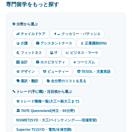
専門留学をもっと探す
🎯 分野から選ぶ
👶 チャイルドケア
👨‍🍳 クッカリー・パティシエ
🤝 介護
🏥 アシスタントナース
💉 正看護師(RN)
💪 フィットネス
💻 IT
📈 ビジネス・マーケ
🧮 会計
🏨 ホスピタリティ
✈️ ツーリズム
🎨 デザイン
💆 ビューティー
🧒 TESOL・児童英語
🗣 通訳・翻訳
📚 全分野のリストを見る
🔧 トレード(手に職)・注目校から選ぶ
🛠 トレード職種一覧(大工〜船大工まで)
🏛 TAFE Queensland(州立・60分野)
NSWIET(SYD・大工/ペインティング——現場実習)
Superior TC(SYD・電気/冷凍空調)