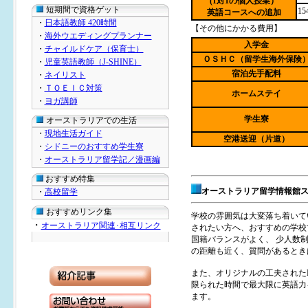
(1対1の個人授業）
短期間で資格ゲット
1
英語コースへの追加
・
日本語教師 420時間
【その他にかかる費用
】
・
海外ウエディングプランナー
入学金
・
チャイルドケア（保育士）
ＯＳＨＣ（留学生海外保険
・
児童英語教師（J-SHINE）
宿泊先手配料
・
ネイリスト
・
ＴＯＥＩＣ対策
ホームステイ
・
ヨガ講師
学生寮
オーストラリアでの生活
・
現地生活ガイド
空港送迎（片道）
・
シドニーのおすすめ学生寮
・
オーストラリア留学記／漫画編
おすすめ特集
オーストラリア留学情報館
・
高校留学
おすすめリンク集
学校の雰囲気は大変落ち着いて
・
オーストラリア関連･相互リンク
されたい方へ、おすすめの学校
国籍バランスがよく、 少人数制
の距離も近く、質問があるとき
また、オリジナルの工夫された
限られた時間で最大限に英語力
ます。