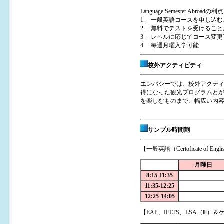
Language Semester Abroadの利点
1. 一般英語コースを申し込
2. 無料でテストを受けること
3. レベルに応じてコース変更可
4 .毎週月曜入学可能
校外アクティビティ
エンバシーでは、校外アクテ
得になった観光プログラムと
を楽しむものまで、幅広い内
サンプル時間割
【一般英語（Certoficate of English
月曜日
8:15-11:35
11:35-12:25
12:25-14:05
【EAP、IELTS、LSA（Ⅲ