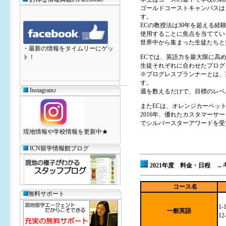
ゴールドコーストキャンパスは
す。
ECの教授法は30年を超える
使用することに焦点を当ててい
世界中から集まった生徒たちと
・最新の情報をタイムリーにゲッ
ト！
ECでは、英語力を最大限に高
生徒それぞれに合わせたプログ
※プログレスプランナーとは、
す。
Instagram♪
週を数えるだけで、目標のレベ
またECは、オレンジカーペッ
2016年、優れたカスタマーサ
でシルバースターアワードを受
現地情報や学校情報を更新中★
ICN留学情報館ブログ
2021年度 料金・日程 →
コース名
無料サポート
1-
一般英語
12