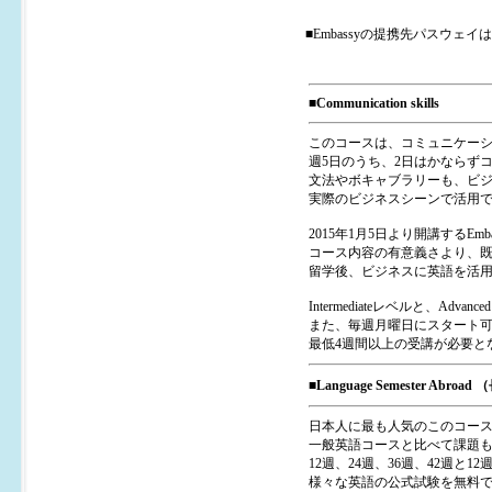
■Embassyの提携先パスウェイは
■Communication skills
このコースは、コミュニケー
週5日のうち、2日はかならず
文法やボキャブラリーも、ビ
実際のビジネスシーンで活用
2015年1月5日より開講するEm
コース内容の有意義さより、
留学後、ビジネスに英語を活
Intermediateレベルと、A
また、毎週月曜日にスタート
最低4週間以上の受講が必要と
■Language Semester Abroad
日本人に最も人気のこのコース
一般英語コースと比べて課題
12週、24週、36週、42週と
様々な英語の公式試験を無料