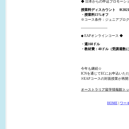
◆ 日本からの申込プロモーシ
授業料ディスカウント ※202
・授業料15%オフ
※コース条件：ジュニアプロ
-----------------------
◆ EAPオンラインコース ◆
・週160ドル
・教材費：40ドル（受講週数に
今年も継続☆
ICNを通じてECにお申込い
※EAPコースの対面授業が再
オーストラリア留学情報館ト
HOME
|
ワー