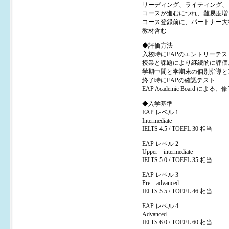
リーディング、ライティング、
コースが進むにつれ、難易度増
コース登録前に、パートナー大
教材含む
◆評価方法
入校時にEAPのエントリーテス
授業と課題により継続的に評価
学期中間と学期末の個別指導と
終了時にEAPの確認テスト
EAP Academic Board によ
◆入学基準
EAP レベル 1
Intermediate
IELTS 4.5 / TOEFL 30 相当
EAP レベル 2
Upper intermediate
IELTS 5.0 / TOEFL 35 相当
EAP レベル 3
Pre advanced
IELTS 5.5 / TOEFL 46 相当
EAP レベル 4
Advanced
IELTS 6.0 / TOEFL 60 相当