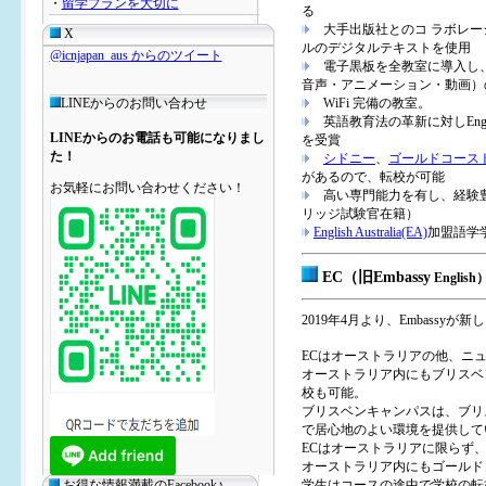
・
留学プランを大切に
る
大手出版社とのコ ラボレー
X
ルのデジタルテキストを使用
@icnjapan_aus からのツイート
電子黒板を全教室に導入し、
音声・アニメーション・動画）
LINEからのお問い合わせ
WiFi 完備の教室。
英語教育法の革新に対しEnglish A
LINEからのお電話も可能になりまし
を受賞
た！
シドニー
、
ゴールドコース
があるので、転校が可能
お気軽にお問い合わせください！
高い専門能力を有し、経験豊富
リッジ試験官在籍）
English Australia(EA)
加盟語学
EC（旧Embassy
Engli
2019年4月より、Embass
ECはオーストラリアの他、ニ
オーストラリア内にもブリスベ
校も可能。
ブリスベンキャンパスは、ブリ
で居心地のよい環境を提供して
ECはオーストラリアに限らず
オーストラリア内にもゴールド
お得な情報満載のFacebook♪
学生はコースの途中で学校の転