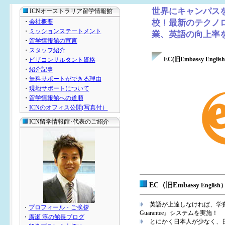
世界にキャンパス
ICNオーストラリア留学情報館
・
会社概要
校！最新のテクノ
・
ミッションステートメント
業、英語の向上率
・
留学情報館の宣言
・
スタッフ紹介
EC(旧Embassy Englis
・
ビザコンサルタント資格
・
紹介記事
・
無料サポートができる理由
・
現地サポートについて
・
留学情報館への道順
・
ICNのオフィス公開(写真付）
ICN留学情報館･代表のご紹介
EC（旧Embassy
Engli
英語が上達しなければ、学費が
・
プロフィール・ご挨拶
Guarantee』システムを実施！
・
廣瀬 淳の館長ブログ
とにかく日本人が少なく、日