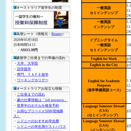
1-
オーストラリア留学生の制度
一般英語
12
セミインテンシブ
24
1-
一般英語
12
インテンシブ
24
為替レート（情報元：
Reuters
）
2026年05月18日
イブニングタイム
日本時間14:13
一般英語
3
・
A$113.39
円
セミインテンシブ
豪留学ご出発までの準備の流れ
English for Work
お
・
大学、大学院
English in the City
お
・
語学留学
・
専門、ＴＡＦＥ留学
・
ワーキングホリデー
1-
English for Academic
Purposes
12
オーストラリアお役立ち情報
(進学準備英語コース)
24
・
ご出発までの流れ
・
豪の仕事情報は「Job prospects」
・
世界中のホテルを格安予約
Language Semester Abroad
(LSA)
お
・
お得なプリペイドSIM(現地購
(セミインテンシブ）
入）
・
シドニーのおすすめ学生寮
Language Semester Abroad
(LSA)
お
・
シドニーの学生用ゲストハウス
(インテンシブ）