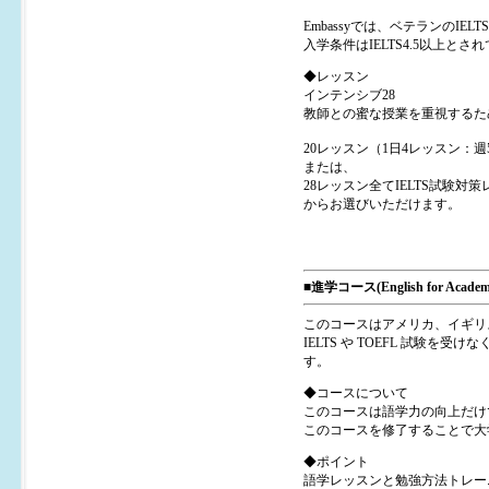
Embassyでは、ベテランのIE
入学条件はIELTS4.5以上とさ
◆レッスン
インテンシブ28
教師との蜜な授業を重視するた
20レッスン（1日4レッスン：週
または、
28レッスン全てIELTS試験対
からお選びいただけます。
■進学コース(English for Academ
このコースはアメリカ、イギリ
IELTS や TOEFL 試
す。
◆コースについて
このコースは語学力の向上だけ
このコースを修了することで大
◆ポイント
語学レッスンと勉強方法トレー