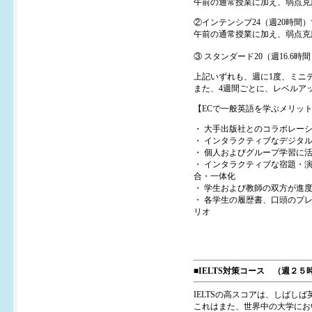
午前の通常授業に加え、弱点克
②インテンシブ24（週20時間
午前の通常授業に加え、弱点克
③ スタンダード20（週16.
上記いずれも、週に1度、ミニ
また、4週間ごとに、レベルア
【ECで一般英語を学ぶメリッ
・ 大手出版社とのコラボレー
・ インタラクティブなデジタ
・ 個人およびグループ学習に
・ インタラクティブな宿題・
合・一体化
・ 学生および教師の双方が進
・ 各学生の履歴書、口頭のプ
リオ
■IELTS対策コース （週２５
IELTSの高スコアは、しば
これはまた、世界中の大学にお