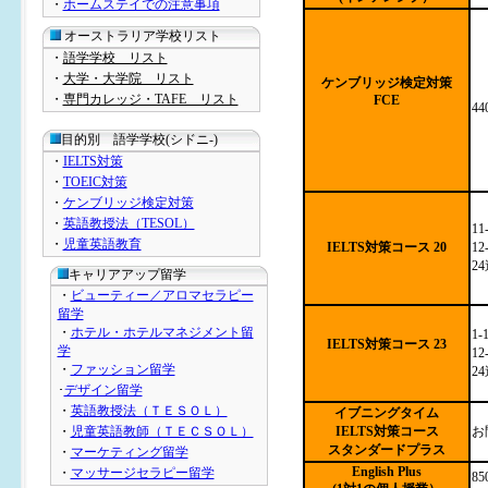
・
ホームステイでの注意事項
オーストラリア学校リスト
・
語学学校 リスト
・
大学・大学院 リスト
ケンブリッジ検定対策
・
専門カレッジ・TAFE リスト
FCE
4
目的別 語学学校(シドニ-)
・
IELTS対策
・
TOEIC対策
・
ケンブリッジ検定対策
・
英語教授法（TESOL）
11
・
児童英語教育
IELTS対策コース 20
12
24
キャリアアップ留学
・
ビューティー／アロマセラピー
留学
・
ホテル・ホテルマネジメント留
1-
IELTS対策コース 23
学
12
・
ファッション留学
24
･
デザイン留学
・
英語教授法（ＴＥＳＯＬ）
イブニングタイム
・
児童英語教師（ＴＥＣＳＯＬ）
IELTS対策コース
お
スタンダードプラス
・
マーケティング留学
English Plus
・
マッサージセラピー留学
8