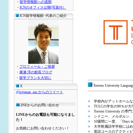
・
留学情報館への道順
・
ICNのオフィス公開(写真付）
ICN留学情報館･代表のご紹介
・
プロフィール・ご挨拶
・
廣瀬 淳の館長ブログ
・
留学プランを大切に
Torrens University L
X
@icnjapan_aus からのツイート
学校内がアットホームな
LINEからのお問い合わせ
TULCの学生の90％が
Torrens Universi
LINEからのお電話も可能になりまし
シドニー、メルボルン、
た！
10週間に一度、「Days 
大学附属語学学校にはめ
お気軽にお問い合わせください！
英語コースのアクティビ