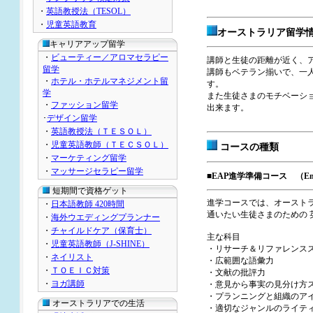
・
英語教授法（TESOL）
・
児童英語教育
オーストラリア留学
キャリアアップ留学
・
ビューティー／アロマセラピー
講師と生徒の距離が近く、
留学
講師もベテラン揃いで、一
・
ホテル・ホテルマネジメント留
す。
学
また生徒さまのモチベーシ
・
ファッション留学
出来ます。
･
デザイン留学
・
英語教授法（ＴＥＳＯＬ）
・
児童英語教師（ＴＥＣＳＯＬ）
コースの種類
・
マーケティング留学
・
マッサージセラピー留学
■EAP進学準備コース （English
短期間で資格ゲット
進学コースでは、オーストラ
・
日本語教師 420時間
通いたい生徒さまのための 
・
海外ウエディングプランナー
・
チャイルドケア（保育士）
主な科目
・
児童英語教師（J-SHINE）
・リサーチ＆リファレンス
・
ネイリスト
・広範囲な語彙力
・
ＴＯＥＩＣ対策
・文献の批評力
・
ヨガ講師
・意見から事実の見分け方
・プランニングと組織のア
オーストラリアでの生活
・適切なジャンルのライテ