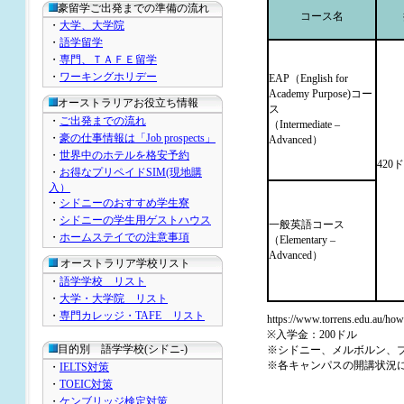
豪留学ご出発までの準備の流れ
コース名
・
大学、大学院
・
語学留学
・
専門、ＴＡＦＥ留学
・
ワーキングホリデー
EAP（English for
Academy Purpose)コー
オーストラリアお役立ち情報
ス
・
ご出発までの流れ
（Intermediate –
・
豪の仕事情報は「Job prospects」
Advanced）
・
世界中のホテルを格安予約
420
・
お得なプリペイドSIM(現地購
入）
・
シドニーのおすすめ学生寮
・
シドニーの学生用ゲストハウス
一般英語コース
・
ホームステイでの注意事項
（Elementary –
Advanced）
オーストラリア学校リスト
・
語学学校 リスト
・
大学・大学院 リスト
・
専門カレッジ・TAFE リスト
https://www.torrens.edu.au/how
※入学金：200ドル
目的別 語学学校(シドニ-)
※シドニー、メルボルン、
※各キャンパスの開講状況
・
IELTS対策
・
TOEIC対策
・
ケンブリッジ検定対策