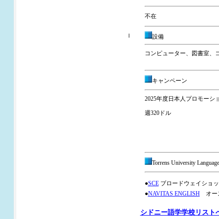
不在
ｌ
設備
コンピューター、
図書室、
キャンペーン
2025年度日本人プロモーシ
週320ドル
Torrens University 
●
SCE
ブロードウェイショッ
●
NAVITAS ENGLISH
オー
シドニー語学学校リスト