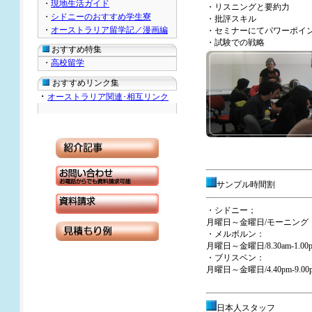
・
現地生活ガイド
・リスニングと要約力
・
シドニーのおすすめ学生寮
・批評スキル
・
オーストラリア留学記／漫画編
・セミナーにてパワーポイ
・試験での戦略
おすすめ特集
・
高校留学
おすすめリンク集
・
オーストラリア関連･相互リンク
サンプル時間割
・シドニー；
月曜日～金曜日/モーニング 8.20a
・メルボルン：
月曜日～金曜日/8.30am-1.00
・ブリスベン：
月曜日～金曜日/4.40pm-9.00
日本人スタッフ