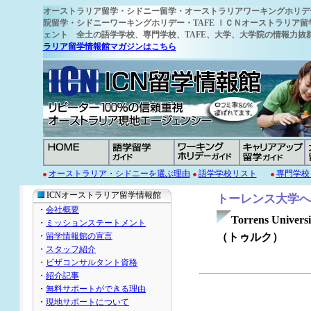
オーストラリア留学
・シドニー留学・オーストラリアワーキングホリデ
院留学・シドニーワーキングホリデー・TAFE ＩＣＮオーストラリア留
ェント 全土の語学学校
、専門学校、TAFE、大学、大学院の情報力
ラリア留学情報館マガジンはこちら
オーストラリア・シドニーを選ぶ理由
語学学校リスト
専門学校
ICNオーストラリア留学情報館
トーレンス大学へ
・
会社概要
Torrens Uni
・
ミッションステートメント
・
留学情報館の宣言
（
・
スタッフ紹介
・
ビザコンサルタント資格
・
紹介記事
・
無料サポートができる理由
・
現地サポートについて