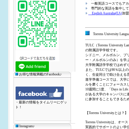
一般英語コースでもアカ
専門的な英語を集中して
English Australia(EA)
加盟
Torrens University La
TULC（Torrens Univers
の附属語学学校です。
シドニー、メルボルン、ブ
ー・メルボルンのみ）を学
大学附属語学学校ではめずら
また、TULCでは90％以
お得な情報満載のFacebook♪
く、生徒同士で助け合える
進学準備コースでは、大学に
ルを磨くことにフォーカス
10週間に1度、「Days 
がある大学のキャンパスに
に参加することもできるた
・最新の情報をタイムリーにゲッ
ト！
【Torrens Universityとは？】
Torrens Universi
Instagram♪
実践的でサポートのよい学