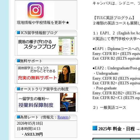
キャンパスは、シドニー、
【TULC英語プログラム】
現地情報や学校情報を更新中★
２種類の英語コースも展開
ICN留学情報館ブログ
１）EAP1、2（English for 
※英語にて専門学校や大学
●EAP1：Diplomaコースへ
Entry: CEFR B1+ (IELTS equiva
Exit: CEFR B2 (IELTS equivalen
無料サポート
●EAP2：Undergraduate/Po
・Undergraduate
Entry: CEFR B2 (IELTS equival
Exit: CEFR B2+ (IELTS equival
・Post-graduate
オーストラリア留学生の制度
Entry: CEFR B2/B2+ (IELTS equ
Exit: CEFR B2+/C1 (IELTS equi
２）一般英語コース
為替レート（情報元：
Reuters
）
2026年05月18日
日本時間14:13
2025年 料金・日程
・
A$113.39
円