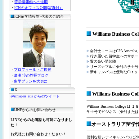
・
留学情報館への道順
・
ICNのオフィス公開(写真付）
ICN留学情報館･代表のご紹介
Williams Business Col
会計士コースはCPA Australi
行き届いた留学生へのサポー
質の高い講師陣
リーズナブルに会計の学士号
・
プロフィール・ご挨拶
新キャンパスは便利なCiｔｙ
・
廣瀬 淳の館長ブログ
・
留学プランを大切に
X
Williams Business Col
@icnjapan_aus からのツイート
Williams Business 
LINEからのお問い合わせ
学士号でビジネス（会計または
LINEからのお電話も可能になりまし
オーストラリア留学
た！
お気軽にお問い合わせください！
便利な新シティキャンパスに20