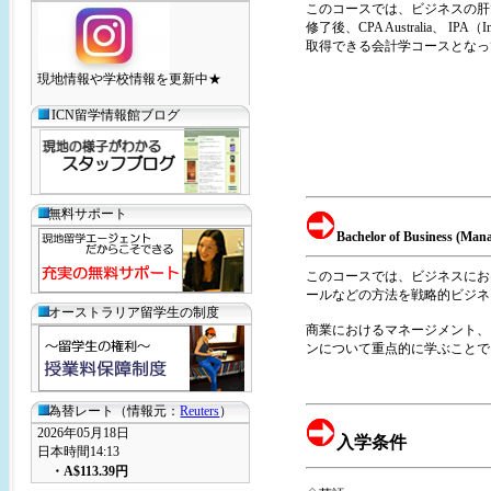
このコースでは、ビジネスの肝
修了後、CPA Australia、 IPA（Insti
取得できる会計学コースとなっ
現地情報や学校情報を更新中★
ICN留学情報館ブログ
無料サポート
Bachelor of Business (Man
このコースでは、ビジネスにお
ールなどの方法を戦略的ビジネ
オーストラリア留学生の制度
商業におけるマネージメント、
ンについて重点的に学ぶことで
為替レート（情報元：
Reuters
）
2026年05月18日
入学条件
日本時間14:13
・
A$113.39
円