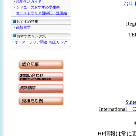
・
現地生活ガイド
｜
お申
・
シドニーのおすすめ学生寮
・
オーストラリア留学記／漫画編
おすすめ特集
Reg
・
高校留学
TE
おすすめリンク集
・
オーストラリア関連･相互リンク
Suit
Internation
HP情報は常に