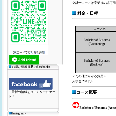
会計士コースは卒業後の認可団
料金・日程
コース名
Bachelor of Business
(Accounting)
Bachelor of Business
(Business)
お得な情報満載のFacebook♪
＜その他にかかる費用＞
入学金 200ドル
・最新の情報をタイムリーにゲッ
コース概要
ト！
Bachelor of Business (Acco
Instagram♪