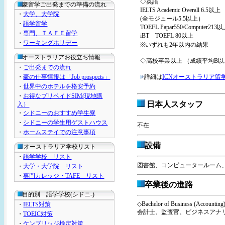
◇英語
豪留学ご出発までの準備の流れ
IELTS Academic Overall 6.5以上
・
大学、大学院
(全モジュール5.5以上）
・
語学留学
TOEFL Papar550/Computer213
・
専門、ＴＡＦＥ留学
iBT TOEFL 80以上
・
ワーキングホリデー
※いずれも2年以内の結果
オーストラリアお役立ち情報
◇高校卒業以上 （成績平均B以
・
ご出発までの流れ
・
豪の仕事情報は「Job prospects」
詳細は
ICNオーストラリア留
・
世界中のホテルを格安予約
・
お得なプリペイドSIM(現地購
日本人スタッフ
入）
・
シドニーのおすすめ学生寮
・
シドニーの学生用ゲストハウス
不在
・
ホームステイでの注意事項
設備
オーストラリア学校リスト
・
語学学校 リスト
図書館、コンピュータールーム
・
大学・大学院 リスト
・
専門カレッジ・TAFE リスト
卒業後の進路
目的別 語学学校(シドニ-)
◇Bachelor of Business (Accounting
・
IELTS対策
会計士、監査官、ビジネスアナ
・
TOEIC対策
・
ケンブリッジ検定対策