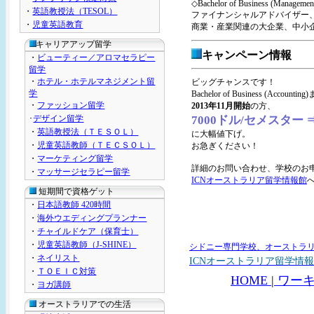
◇Bachelor of Business (Managemen
・
英語教授法（TESOL）
ファイナンシャルアドバイザー
・
児童英語教育
商業・産業関連の大企業、中小
キャリアアップ留学
キャンペーン情報
・
ビューティー／アロマセラピー
留学
・
ホテル・ホテルマネジメント留
ビッグチャンスです！
学
Bachelor of Business (Accounti
・
ファッション留学
2013年11月開始
の方、
･
デザイン留学
7000ドル/セメスター 
・
英語教授法（ＴＥＳＯＬ）
に大幅値下げ。
・
児童英語教師（ＴＥＣＳＯＬ）
お急ぎください！
・
マーケティング留学
詳細のお問い合わせ、学校のお
・
マッサージセラピー留学
ICNオーストラリア留学情報館
短期間で資格ゲット
・
日本語教師 420時間
・
海外ウエディングプランナー
・
チャイルドケア（保育士）
・
児童英語教師（J-SHINE）
シドニー専門学校、オーストラリ
・
ネイリスト
ICNオーストラリア留学情
・
ＴＯＥＩＣ対策
HOME
|
ワー
・
ヨガ講師
オーストラリアでの生活