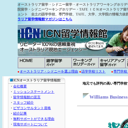
オーストラリア留学
・シドニー留学・オーストラリアワーキングホリデ
院留学・シドニーワーキングホリデー・TAFE ＩＣＮオーストラリア留
ェント 全土の語学学校
、専門学校、TAFE、大学、大学院の情報力
ラリア留学情報館マガジンはこちら
オーストラリア・シドニーを選ぶ理由
語学学校リスト
専門学校
ICNオーストラリア留学情報館
地元でも評判の高い専門学校
・
会社概要
・
ミッションステートメント
Williams Bus
・
留学情報館の宣言
・
スタッフ紹介
・
ビザコンサルタント資格
・
紹介記事
・
無料サポートができる理由
・
現地サポートについて