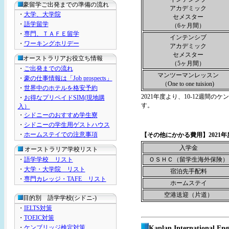
豪留学ご出発までの準備の流れ
アカデミック
・
大学、大学院
セメスター
・
語学留学
（6ヶ月間）
・
専門、ＴＡＦＥ留学
インテンシブ
・
ワーキングホリデー
アカデミック
セメスター
オーストラリアお役立ち情報
（5ヶ月間）
・
ご出発までの流れ
マンツーマンレッスン
・
豪の仕事情報は「Job prospects」
（One to one tuision)
・
世界中のホテルを格安予約
2021年度より、10-12週間のケ
・
お得なプリペイドSIM(現地購
す。
入）
・
シドニーのおすすめ学生寮
・
シドニーの学生用ゲストハウス
・
ホームステイでの注意事項
【その他にかかる費用】2021年
入学金
オーストラリア学校リスト
・
語学学校 リスト
ＯＳＨＣ（留学生海外保険）
・
大学・大学院 リスト
宿泊先手配料
・
専門カレッジ・TAFE リスト
ホームステイ
空港送迎（片道）
目的別 語学学校(シドニ-)
・
IELTS対策
・
TOEIC対策
・
ケンブリッジ検定対策
Kaplan Internationa