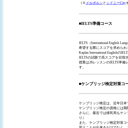
（※
メルボルン
と
シドニーCity
■IELTS準備コース
IELTS（International E
希望する際にスコアを求められ
Kaplan International
IELTSの試験で高スコアを目
授業は28レッスンのIELTS準備
す。
■ケンブリッジ検定対策コー
ケンブリッジ検定は、近年日本
ケンブリッジ検定の資格には期
さらに、最近では移民局もケン
り）
また、ケンブリッジ検定対策コースでは、R
習うことが出来るだけでなく、