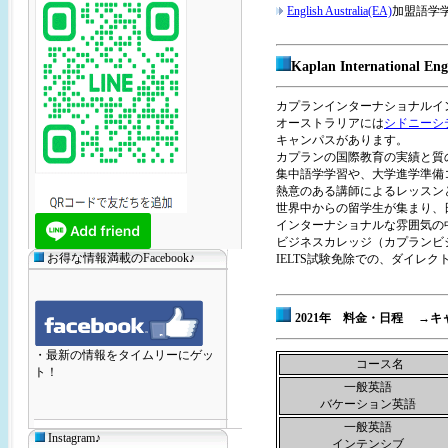
English Australia(EA)
加盟語学
Kaplan International Eng
カプランインターナショナルイ
オーストラリアには
シドニーシ
キャンパスがあります。
カプランの国際教育の実績と質
集中語学学習や、大学進学準備
熱意のある講師によるレッスン
世界中からの留学生が集まり、
インターナショナルな雰囲気の
ビジネスカレッジ（カプランビジネススク
お得な情報満載のFacebook♪
IELTS試験免除での、ダイレ
2021年 料金・日程 →
・最新の情報をタイムリーにゲッ
コース名
ト！
一般英語
バケーション英語
一般英語
Instagram♪
インテンシブ