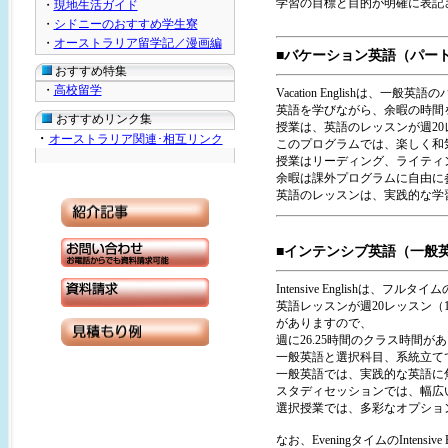
学習の目標と目的が明確に表記
・
現地生活ガイド
・
シドニーのおすすめ学生寮
・
オーストラリア留学記／漫画編
■バケーション英語（パー
おすすめ特集
・
高校留学
Vacation Englishは
英語を学びながら、余暇の時間
おすすめリンク集
授業は、英語のレッスンが週20
・
オーストラリア関連･相互リンク
このプログラムでは、楽しく和
授業はリーディング、ライティ
余暇は課外プログラムに自由に
英語のレッスンは、実践的な学
■インテンシブ英語（一般
Intensive English
英語レッスンが週20レッスン（
がありますので、
週に26.25時間のクラス時間
一般英語と選択科目、系統立て
一般英語では、実践的な英語に
スタディセッションでは、幅広
選択授業では、多彩なオプショ
なお、EveningタイムのInte