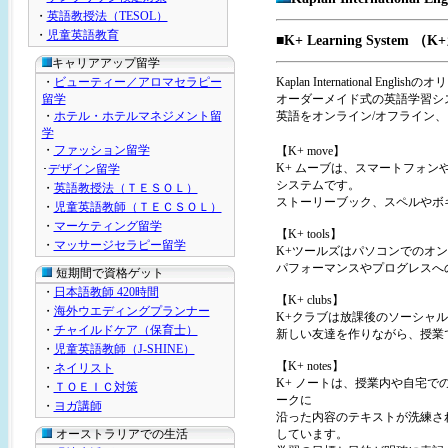
・
英語教授法（TESOL）
・
児童英語教育
■K+ Learning System
キャリアアップ留学
・
ビューティー／アロマセラピー
Kaplan Internationa
留学
オーダーメイド式の英語学習シ
・
ホテル・ホテルマネジメント留
英語をオンライン/オフライン
学
・
ファッション留学
【K+ move】
K+ ムーブは、スマートフォ
･
デザイン留学
システムです。
・
英語教授法（ＴＥＳＯＬ）
ストーリーブック、スペルやボ
・
児童英語教師（ＴＥＣＳＯＬ）
・
マーケティング留学
【K+ tools】
・
マッサージセラピー留学
K+ツールズはパソコンでのオ
パフォーマンスやプログレスへ
短期間で資格ゲット
・
日本語教師 420時間
【K+ clubs】
・
海外ウエディングプランナー
K+クラブは放課後のソーシャ
・
チャイルドケア（保育士）
新しい友達を作りながら、授業
・
児童英語教師（J-SHINE）
【K+ notes】
・
ネイリスト
K+ ノートは、授業内や自宅での英語学習
・
ＴＯＥＩＣ対策
ークに
・
ヨガ講師
沿った内容のテキストが洗練さ
オーストラリアでの生活
しています。