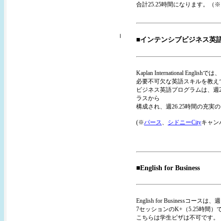
合計25.25時間になります
。（※
ｌ
■インテンシブビジネス英
Kaplan Internation
必要不可欠な英語スキルを教え
ビジネス英語プログラムは、週2
ラスから
構成され、週26.25時間の充
(※
パース
、
シドニーCity
キャン
■English for Business
English for Businessコ
7セッションのK+（5.25時間）
こちらは学生ビザは不可です。