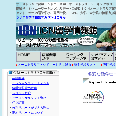
オーストラリア留学
・シドニー留学・オーストラリアワーキングホリデ
院留学・シドニーワーキングホリデー・TAFE ＩＣＮオーストラリア留
ェント 全土の語学学校
、専門学校、TAFE、大学、大学院の情報力
ラリア留学情報館マガジンはこちら
オーストラリア・シドニーを選ぶ理由
語学学校リスト
専門学校
ICNオーストラリア留学情報館
多彩な語学コー
・
会社概要
Kaplan Internati
・
ミッションステートメント
・
留学情報館の宣言
/ カプラン
・
スタッフ紹介
・
ビザコンサルタント資格
・
紹介記事
・
無料サポートができる理由
・
現地サポートについて