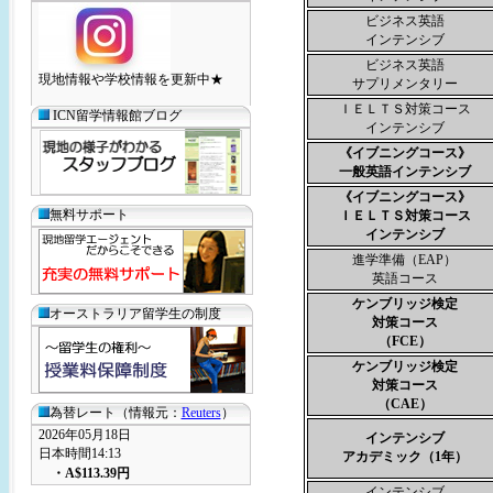
ビジネス英語
インテンシブ
ビジネス英語
現地情報や学校情報を更新中★
サプリメンタリー
ＩＥＬＴＳ対策コース
ICN留学情報館ブログ
インテンシブ
《イブニングコース》
一般英語インテンシブ
《イブニングコース》
無料サポート
ＩＥＬＴＳ対策コース
インテンシブ
進学準備（EAP）
英語コース
ケンブリッジ検定
オーストラリア留学生の制度
対策コース
（FCE）
ケンブリッジ検定
対策コース
（CAE）
為替レート（情報元：
Reuters
）
2026年05月18日
インテンシブ
日本時間14:13
アカデミック（1年）
・
A$113.39
円
インテンシブ