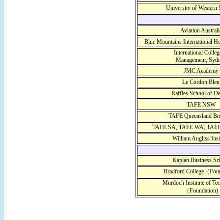
University of Western
Aviation Australi
Blue Mountains International H
International Colleg
Management, Syd
JMC Academy
Le Cordon Bleu
Raffles School of D
TAFE NSW
TAFE Queensland Bri
TAFE SA, TAFE WA, TAFE
William Angliss Inst
Kaplan Business Sc
Bradford College（Foun
Murdoch Institute of Te
（Foundation)