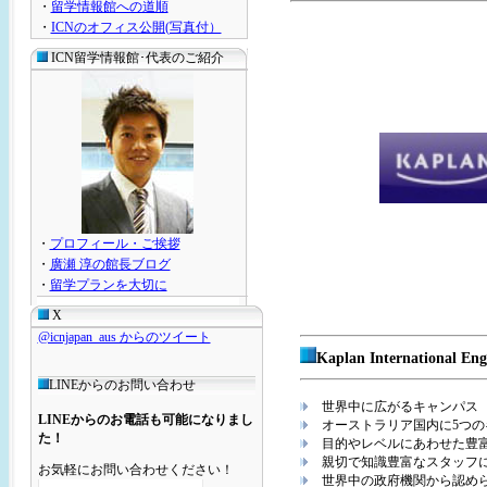
・
留学情報館への道順
・
ICNのオフィス公開(写真付）
ICN留学情報館･代表のご紹介
・
プロフィール・ご挨拶
・
廣瀬 淳の館長ブログ
・
留学プランを大切に
X
@icnjapan_aus からのツイート
Kaplan International Eng
LINEからのお問い合わせ
世界中に広がるキャンパス
LINEからのお電話も可能になりまし
オーストラリア国内に5つの
た！
目的やレベルにあわせた豊
親切で知識豊富なスタッフに
お気軽にお問い合わせください！
世界中の政府機関から認めら