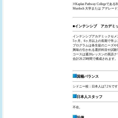
※Kaplan Pathway Collegeであ
Murdoch 大学または アデレード
■インテンシブ アカデミ
インテンシブアカデミックセメスター（
5ヶ月、6ヶ月以上の長期で学
プログラムは各生徒のニーズや
興味の引かれる選択科目や試験
コースは週20レッスンの英語クラ
合計26.25時間で構成されます。
国籍バランス
シドニー校：日本人は7.2％です。
日本人スタッフ
不在。
設備