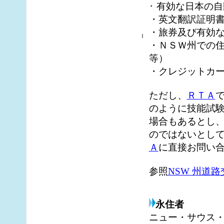
･ 有効な日本の
・英文翻訳証明書
・旅券及び有効
ｌ
・ＮＳＷ州での
等）
・クレジットカ
ただし、
ＲＴＡ
のように技能試
場合もあるとし
のではないとし
Ａ
に直接お問い
参照
NSW 州道
永住者
ニュー・サウス