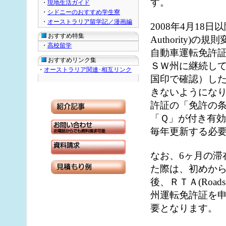
す。
・
現地生活ガイド
・
シドニーのおすすめ学生寮
・
オーストラリア留学記／漫画編
2008年4月18日以降、
おすすめ特集
Authority)
・
高校留学
自動車運転免許
おすすめリンク集
ＳＷ州に継続して
・
オーストラリア関連･相互リンク
国印で確認）し
きないようにな
許証の「免許の条件欄
「Ｑ」が付き有
毎年更新する必
なお、6ヶ月の滞
た際は、初めか
後、ＲＴＡ(Roads an
州運転免許証を
要となります。