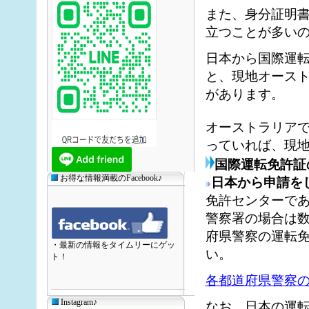
また、身分証明
立つことが多い
日本から国際運
と、現地オース
があります。
オーストラリア
っていれば、現
国際運転免許証
お得な情報満載のFacebook♪
日本から申請を
免許センターで
警察署の場合は
府県警察の運転
・最新の情報をタイムリーにゲッ
い。
ト！
各都道府県警察
Instagram♪
なお、日本の運