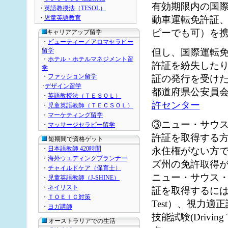
有効期限内の国
・
英語教授法（TESOL）
・
児童英語教育
動車運転免許証
ピーでも可）を携
キャリアアップ留学
・
ビューティー／アロマセラピー
留学
但し、国際運転
・
ホテル・ホテルマネジメント留
許証を紛失した
学
・
ファッション留学
証の発行を受け
･
デザイン留学
都道府県公安員
・
英語教授法（ＴＥＳＯＬ）
許センター
・
児童英語教師（ＴＥＣＳＯＬ）
・
マーケティング留学
③ニュー・サウ
・
マッサージセラピー留学
許証を取得する
短期間で資格ゲット
・
日本語教師 420時間
永住権がない方
・
海外ウエディングプランナー
ズ州の免許取得
・
チャイルドケア（保育士）
ニュー・サウス
・
児童英語教師（J-SHINE）
・
ネイリスト
証を取得するには学
・
ＴＯＥＩＣ対策
Test）、視力適正試
・
ヨガ講師
技能試験(Drivin
オーストラリアでの生活