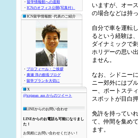
・
留学情報館への道順
いますが、オー
・
ICNのオフィス公開(写真付）
の場合などは持
ICN留学情報館･代表のご紹介
自分で車を運転
るという経験は
ダイナミックで
ホリデーの思い
ません。
・
プロフィール・ご挨拶
なお、シドニー
・
廣瀬 淳の館長ブログ
・
留学プランを大切に
ニー郊外にはブ
X
ー、ポートステ
@icnjapan_aus からのツイート
スポットが目白
LINEからのお問い合わせ
免許を持ってい
LINEからのお電話も可能になりまし
て、仲間を集め
た！
ます。
お気軽にお問い合わせください！