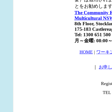
とをお勧めしま
The Community Re
Multicultural NS
8th Floor, Stockl
175-183 Castlere
Tel: 1300 651 500
月～金曜: 08:00～
HOME
|
ワーキ
｜
お申
Regi
TEL