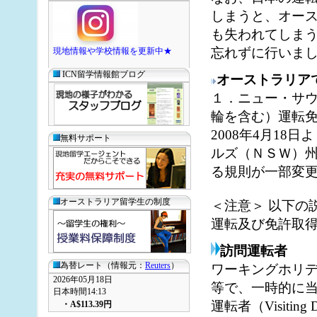
しまうと、オー
も失われてしま
忘れずに行いま
現地情報や学校情報を更新中★
ICN留学情報館ブログ
オーストラリア
１．ニュー・サ
輪を含む）運転
2008年4月18
無料サポート
ルズ（ＮＳＷ）
る規則が一部変
オーストラリア留学生の制度
＜注意＞ 以下の
運転及び免許取
訪問運転者
為替レート（情報元：
Reuters
）
ワーキングホリ
2026年05月18日
等で、一時的に
日本時間14:13
運転者（Visitin
・
A$113.39
円