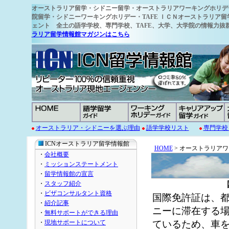
オーストラリア留学
・シドニー留学・オーストラリアワーキングホリデ
院留学・シドニーワーキングホリデー・TAFE ＩＣＮオーストラリア留
ェント 全土の語学学校
、専門学校、TAFE、大学、大学院の情報力
ラリア留学情報館マガジンはこちら
オーストラリア・シドニーを選ぶ理由
語学学校リスト
専門学校
ICNオーストラリア留学情報館
HOME
> オーストラリア
・
会社概要
・
ミッションステートメント
・
留学情報館の宣言
・
スタッフ紹介
・
ビザコンサルタント資格
国際免許証は、
・
紹介記事
ニーに滞在する
・
無料サポートができる理由
・
現地サポートについて
ているため、車