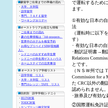
で運転するために
豪留学ご出発までの準備の流れ
・
大学、大学院
ます。
・
語学留学
・
専門、ＴＡＦＥ留学
①有効な日本の
・
ワーキングホリデー
法
オーストラリアお役立ち情報
（運転時に以下
・
ご出発までの流れ
・
豪の仕事情報は「Job prospects」
す）
・
世界中のホテルを格安予約
･ 有効な日本の
・
お得なプリペイドSIM(現地購
入）
･翻訳証明書→翻訳証
・
シドニーのおすすめ学生寮
Relations Co
・
シドニーの学生用ゲストハウス
・
ホームステイでの注意事項
とです。
（ＮＳＷ州では The C
オーストラリア学校リスト
・
語学学校 リスト
Commission for 
・
大学・大学院 リスト
た CRC以外の翻
・
専門カレッジ・TAFE リスト
認められません
目的別 語学学校(シドニ-)
･旅券及び有効な
・
IELTS対策
・
TOEIC対策
②国際運転免許
・
ケンブリッジ検定対策