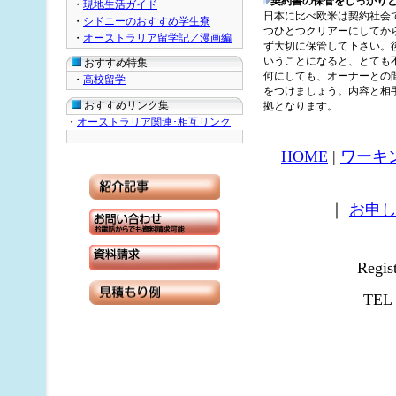
契約書の保管をしっかり
・
現地生活ガイド
日本に比べ欧米は契約社会
・
シドニーのおすすめ学生寮
つひとつクリアーにしてか
・
オーストラリア留学記／漫画編
ず大切に保管して下さい。
いうことになると、とても
おすすめ特集
何にしても、オーナーとの
・
高校留学
をつけましょう。内容と相
おすすめリンク集
拠となります。
・
オーストラリア関連･相互リンク
HOME
|
ワーキ
｜
お申
Regi
TEL