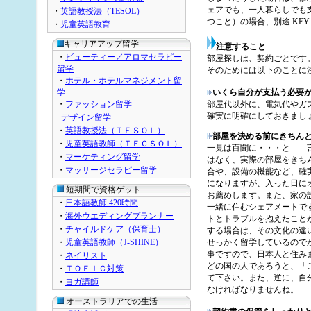
ェアでも、一人暮らしでも
・
英語教授法（TESOL）
つこと）の場合、別途 KEY 
・
児童英語教育
キャリアアップ留学
注意すること
・
ビューティー／アロマセラピー
部屋探しは、契約ごとです
留学
そのためには以下のことに
・
ホテル・ホテルマネジメント留
学
いくら自分が支払う必要
・
ファッション留学
部屋代以外に、電気代やガ
確実に明確にしておきまし
･
デザイン留学
・
英語教授法（ＴＥＳＯＬ）
部屋を決める前にきちん
・
児童英語教師（ＴＥＣＳＯＬ）
一見は百聞に・・・と 言
・
マーケティング留学
はなく、実際の部屋をきち
・
マッサージセラピー留学
合や、設備の機能など、確
になりますが、入った日に
短期間で資格ゲット
お薦めします。また、家の
・
日本語教師 420時間
一緒に住むシェアメートで
・
海外ウエディングプランナー
トとトラブルを抱えたこと
・
チャイルドケア（保育士）
する場合は、その文化の違
・
児童英語教師（J-SHINE）
せっかく留学しているので
事ですので、日本人と住み
・
ネイリスト
どの国の人であろうと、「
・
ＴＯＥＩＣ対策
て下さい。また、逆に、自
・
ヨガ講師
なければなりませんね。
オーストラリアでの生活