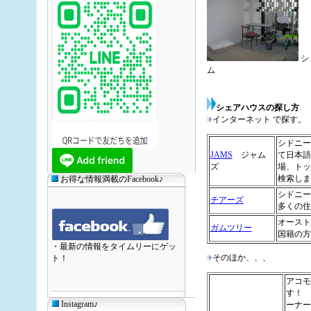
シ
ム
シェアハウスの探し方
インターネット で探す
シドニー
JAMS
ジャム
て日本語
ズ
場、トッ
検索しま
お得な情報満載のFacebook♪
シドニー
チアーズ
多くの住
オースト
ガムツリー
国籍の方
・最新の情報をタイムリーにゲッ
そのほか、、、
ト！
アコモ
す！ 
Instagram♪
ーナー