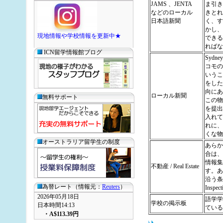
JAMS 、JENTA
ま引き
などのローカル
きとれ
日本語新聞
く、す
かし、
現地情報や学校情報を更新中★
できる
ればな
ICN留学情報館ブログ
Sydn
コモの
いうこ
をした
向にあ
ローカル新聞
無料サポート
この物
を提出
入れて
れに、
くな物
オーストラリア留学生の制度
あらか
合は、
情報集
不動産 / Real Estate
す。あ
沿う条
為替レート（情報元：
Reuters
）
Insp
2026年05月18日
語学学
学校の掲示板
日本時間14:13
ている
・
A$113.39
円