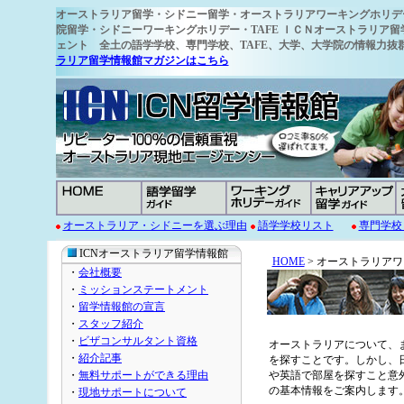
オーストラリア留学
・シドニー留学・オーストラリアワーキングホリデ
院留学・シドニーワーキングホリデー・TAFE ＩＣＮオーストラリア留
ェント 全土の語学学校
、専門学校、TAFE、大学、大学院の情報力
ラリア留学情報館マガジンはこちら
オーストラリア・シドニーを選ぶ理由
語学学校リスト
専門学校
ICNオーストラリア留学情報館
HOME
> オーストラリア
・
会社概要
・
ミッションステートメント
・
留学情報館の宣言
・
スタッフ紹介
・
ビザコンサルタント資格
オーストラリアについて、
・
紹介記事
を探すことです。しかし、
・
無料サポートができる理由
や英語で部屋を探すこと意
の基本情報をご案内します
・
現地サポートについて