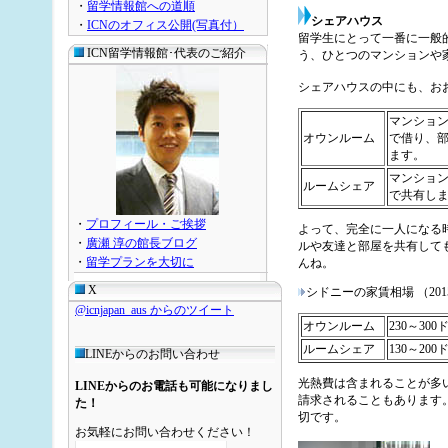
・
留学情報館への道順
シェアハウス
・
ICNのオフィス公開(写真付）
留学生にとって一番に一般
ICN留学情報館･代表のご紹介
う、ひとつのマンションや
シェアハウスの中にも、お
マンショ
オウンルーム
で借り、
ます。
マンショ
ルームシェア
で共有し
・
プロフィール・ご挨拶
よって、完全に一人になる
・
廣瀬 淳の館長ブログ
ルや友達と部屋を共有して
・
留学プランを大切に
んね。
X
シドニーの家賃相場 （201
@icnjapan_aus からのツイート
オウンルーム
230～300
ルームシェア
130～200
LINEからのお問い合わせ
光熱費は含まれることが多
LINEからのお電話も可能になりまし
請求されることもあります
た！
切です。
お気軽にお問い合わせください！