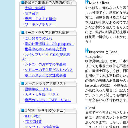
豪留学ご出発までの準備の流れ
レント / Rent
やっぱり、知らない人と暮
・
大学、大学院
しも可能です。基本的な契
・
語学留学
方は、部屋を借りることは
・
専門、ＴＡＦＥ留学
本人は好印象があるのです
・
ワーキングホリデー
かなか契約を結んでもらえ
には、銀行の残高証明提示
オーストラリアお役立ち情報
は長期で留学しているかた
・
ご出発までの流れ
う！
・
豪の仕事情報は「Job prospects」
・
世界中のホテルを格安予約
Inspection と Bond
・
お得なプリペイドSIM(現地購
Inspection
入）
物件見学と訳します。日本
・
シドニーのおすすめ学生寮
リアでも事前に物件を不動産立会
・
シドニーの学生用ゲストハウス
的に毎週土曜もしくは、日
・
ホームステイでの注意事項
を開いてくれる不動産もいますが、
の物件の興味のあるほかの
オーストラリア学校リスト
Inspection の際に、
・
語学学校 リスト
が気に入った場合は、記入を
・
大学・大学院 リスト
す。シェアに関しても物件
・
専門カレッジ・TAFE リスト
ーが立会いの下行われま
Bond
目的別 語学学校(シドニ-)
日本で言う敷金に当たりま
・
IELTS対策
的に４週間分のレントを支払
・
TOEIC対策
戻ってきます。しかし、住
・
ケンブリッジ検定対策
しまったりした場合は、修理代